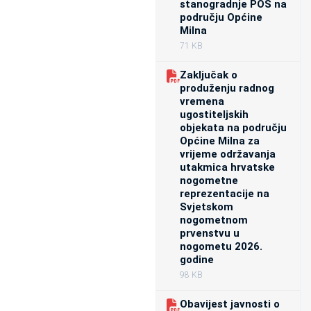
stanogradnje POS na
području Općine
Milna
71 KB
Zaključak o
produženju radnog
vremena
ugostiteljskih
objekata na području
Općine Milna za
vrijeme održavanja
utakmica hrvatske
nogometne
reprezentacije na
Svjetskom
nogometnom
prvenstvu u
nogometu 2026.
godine
98 KB
Obavijest javnosti o