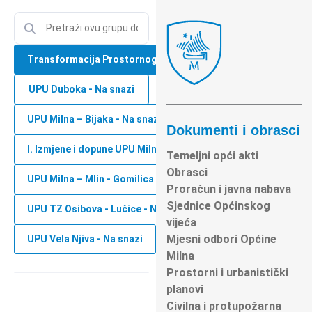
Transformacija Prostornog Plana Općine Milna - Na snazi
UPU Duboka - Na snazi
UPU Milna – Bijaka - Na snazi
Dokumenti i obrasci
I. Izmjene i dopune UPU Milna - Bijaka (U TIJEKU)
Temeljni opći akti
Obrasci
UPU Milna – Mlin - Gomilica - Na snazi
Proračun i javna nabava
Sjednice Općinskog
UPU TZ Osibova - Lučice - Na snazi
vijeća
Mjesni odbori Općine
UPU Vela Njiva - Na snazi
Milna
Prostorni i urbanistički
planovi
Civilna i protupožarna