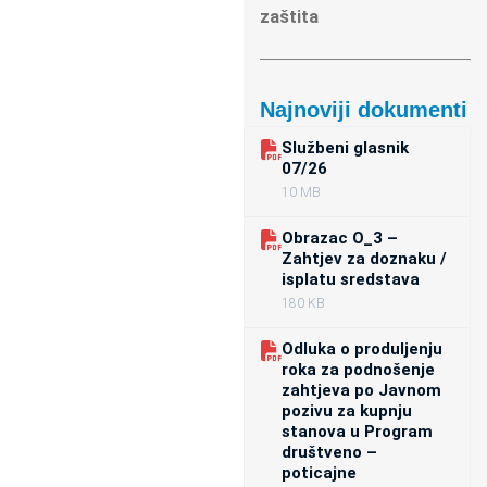
zaštita
Najnoviji dokumenti
Službeni glasnik
07/26
10 MB
Obrazac O_3 –
Zahtjev za doznaku /
isplatu sredstava
180 KB
Odluka o produljenju
roka za podnošenje
zahtjeva po Javnom
pozivu za kupnju
stanova u Program
društveno –
poticajne