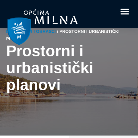
Dokumenti i obrasci
Vaše pitanje i
DOKUMENTI I OBRASCI
/
PROSTORNI I URBANISTIČKI
PLANOVI
Prostorni i
urbanistički
planovi