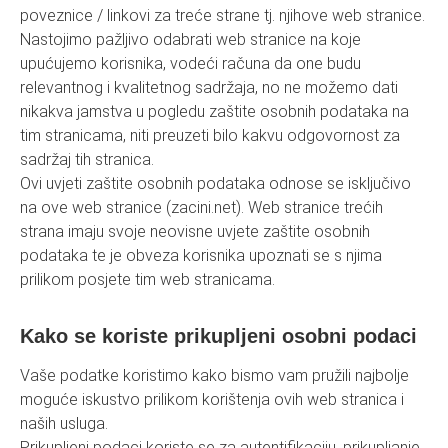
poveznice / linkovi za treće strane tj. njihove web stranice.
Nastojimo pažljivo odabrati web stranice na koje
upućujemo korisnika, vodeći računa da one budu
relevantnog i kvalitetnog sadržaja, no ne možemo dati
nikakva jamstva u pogledu zaštite osobnih podataka na
tim stranicama, niti preuzeti bilo kakvu odgovornost za
sadržaj tih stranica.
Ovi uvjeti zaštite osobnih podataka odnose se isključivo
na ove web stranice (zacini.net). Web stranice trećih
strana imaju svoje neovisne uvjete zaštite osobnih
podataka te je obveza korisnika upoznati se s njima
prilikom posjete tim web stranicama.
Kako se koriste prikupljeni osobni podaci
Vaše podatke koristimo kako bismo vam pružili najbolje
moguće iskustvo prilikom korištenja ovih web stranica i
naših usluga.
Prikupljeni podaci koriste se za autentifikaciju, prikupljanje