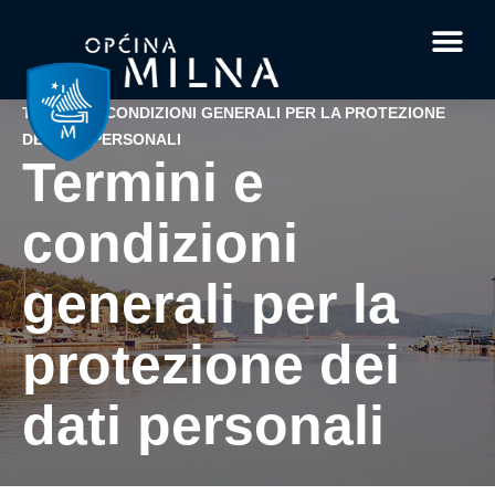
Documenti e moduli
Fatti intere
Informazioni su Milna
La tua dom
TERMINI E CONDIZIONI GENERALI PER LA PROTEZIONE
DEI DATI PERSONALI
Termini e
condizioni
generali per la
protezione dei
dati personali