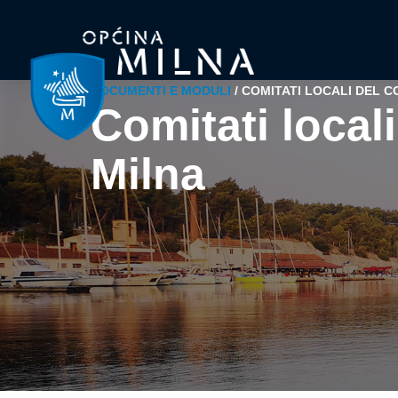
DOCUMENTI E MODULI
/
COMITATI LOCALI DEL C
Comitati local
Milna