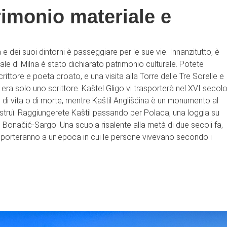
imonio materiale e
 e dei suoi dintorni è passeggiare per le sue vie. Innanzitutto, è
ale di Milna è stato dichiarato patrimonio culturale. Potete
crittore e poeta croato, e una visita alla Torre delle Tre Sorelle e
 era solo uno scrittore. Kaštel Gligo vi trasporterà nel XVI secolo
 di vita o di morte, mentre Kaštil Anglišćina è un monumento al
ostruì. Raggiungerete Kaštil passando per Polaca, una loggia su
van Bonačić-Sargo. Una scuola risalente alla metà di due secoli fa,
riporteranno a un'epoca in cui le persone vivevano secondo i