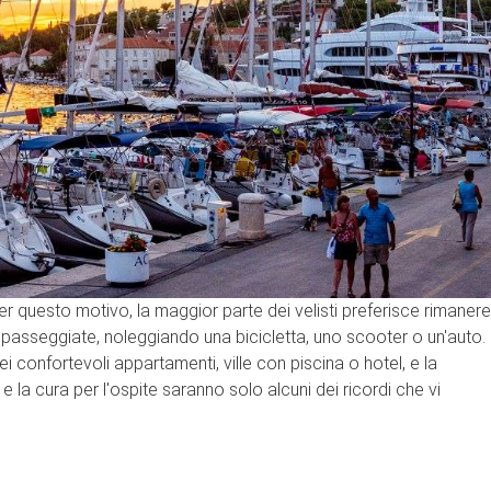
. Per questo motivo, la maggior parte dei velisti preferisce rimanere
 passeggiate, noleggiando una bicicletta, uno scooter o un'auto.
ei confortevoli appartamenti, ville con piscina o hotel, e la
a e la cura per l'ospite saranno solo alcuni dei ricordi che vi