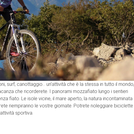
i, surf, canottaggio… un’attività che è la stessa in tutto il mondo
vacanza che ricorderete. I panorami mozzafiato lungo i sentieri
enza fiato. Le isole vicine, il mare aperto, la natura incontaminata
ete riempiranno le vostre giornate. Potrete noleggiare biciclette
attività sportiva.