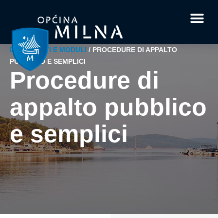
Documenti e moduli
Fatti intere
Informazioni su Milna
La tua dom
DOCUMENTI E MODULI
/
PROCEDURE DI APPALTO
PUBBLICO E SEMPLICI
Procedure di
appalto pubblico
e semplici