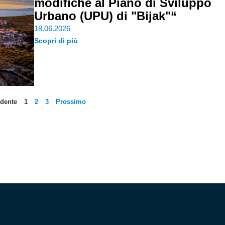
modifiche al Piano di Sviluppo
Urbano (UPU) di "Bijak"“
18.06.2026
Scopri di più
dente
1
2
3
Prossimo