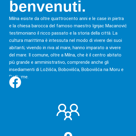
Brač
benvenuti.
Milna esiste da oltre quattrocento anni e le case in pietra
L'atmosfera del vecchio
e la chiesa barocca del famoso maestro Ignjac Macanović
testimoniano il ricco passato e la storia della città. La
Mediterraneo
cultura marittima è intessuta nel modo di vivere dei suoi
abitanti; vivendo in riva al mare, hanno imparato a vivere
del mare. Il comune, oltre a Milna, che è il centro abitato
più grande e amministrativo, comprende anche gli
insediamenti di Ložišća, Bobovišća, Bobovišća na Moru e
Pothume.