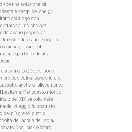
žišće una soluzione più
desta e semplice, che gli
itanti del luogo non
cettarono, ma che anzi
sideravano proprio. La
struzione durò anni e oggi la
ro chiesa possiede il
mpanile più bello di tutta la
oazia.
i abitanti di Ložišće si sono
mpre dedicati all'agricoltura e,
 passato, anche all'allevamento
l bestiame. Per questo motivo,
l'inizio del XIX secolo, nella
na del villaggio fu costruito
o dei più grandi punti di
ccolta dell'acqua dell'isola,
iamato Donji pisk o Stara