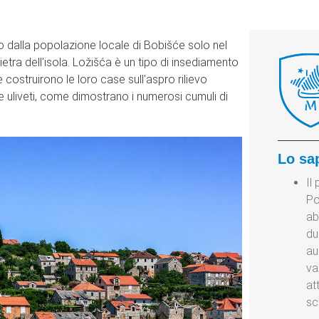
to dalla popolazione locale di Bobišće solo nel
etra dell'isola. Ložišća è un tipo di insediamento
 costruirono le loro case sull'aspro rilievo
e uliveti, come dimostrano i numerosi cumuli di
Lo sa
Il
Po
ab
du
au
va
at
sc