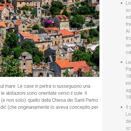
Lo
sc
ed
tr
Al
tr
se
ca
La
Pa
18
in
 sul mare. Le case in pietra si susseguono una
ag
e le abitazioni sono orientate verso il sole. Il
18
 (e non solo): quello della Chiesa dei Santi Pietro
ndić (che originariamente lo aveva concepito per
Il
Lo
de
sc