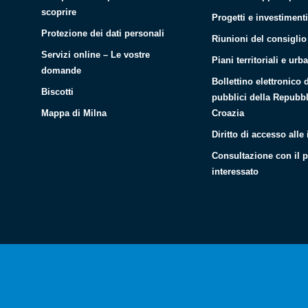
scoprire
Progetti e investiment
Protezione dei dati personali
Riunioni del consigli
Servizi online – Le vostre
Piani territoriali e urba
domande
Bollettino elettronico 
Biscotti
pubblici della Repubbl
Mappa di Milna
Croazia
Diritto di accesso alle
Consultazione con il 
interessato