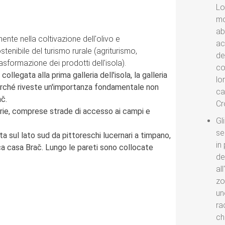
Lo
mo
ab
nte nella coltivazione dell'olivo e
ac
stenibile del turismo rurale (agriturismo,
de
sformazione dei prodotti dell'isola).
co
llegata alla prima galleria dell'isola, la galleria
lo
 perché riveste un'importanza fondamentale non
ca
ač.
Cr
rie, comprese strade di accesso ai campi e
Gl
se
a sul lato sud da pittoreschi lucernari a timpano,
in
tica casa Brač. Lungo le pareti sono collocate
de
al
zo
un
ra
ch