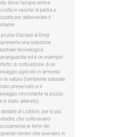
da, dove l'acqua veniva
ccolta in vasche di pietra e
ilizzata per abbeverare il
stiame.
 pozza d'acqua di Donji
ppresenta una soluzione
dustriale-tecnologica
l'avanguardia ed è un esempio
rfetto di coltivazione di un
esaggio agricolo in armonia
n la natura (l'ambiente naturale
stato preservato e il
esaggio circostante la pozza
n è stato alterato).
i abitanti di Ložišće, per lo più
ntadini, che coltivavano
ticosamente le terre dei
oprietari terrieri che avevano in