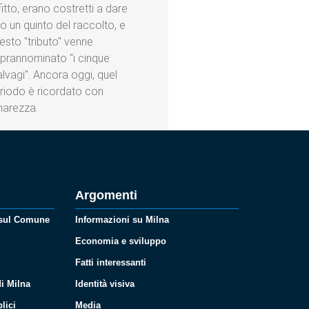
fitto, erano costretti a dare
ro un quinto del raccolto, e
esto "tributo" venne
prannominato "i cinque
lvagi". Ancora oggi, quel
riodo è ricordato con
arezza.
Argomenti
 sul Comune
Informazioni su Milna
Economia e sviluppo
Fatti interessanti
i Milna
Identità visiva
lici
Media