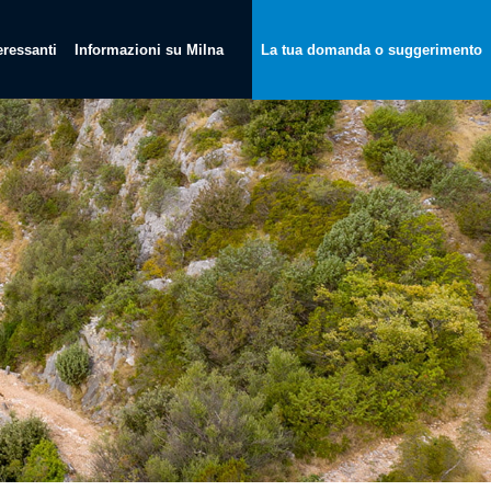
teressanti
Informazioni su Milna
La tua domanda o suggerimento