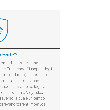
pevate?
 ponte di pietra (chiamato
nte Francesco Giuseppe dagli
itanti del luogo) fu costruito
rante l'amministrazione
striaca di Brač e collega la
lle di Ložišća a Vičja luka,
traverso la quale un tempo
orrevano torrenti impetuosi.