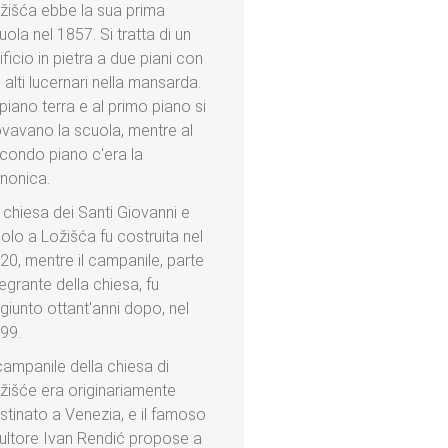
žišća ebbe la sua prima
uola nel 1857. Si tratta di un
ificio in pietra a due piani con
e alti lucernari nella mansarda.
 piano terra e al primo piano si
ovavano la scuola, mentre al
condo piano c'era la
nonica.
 chiesa dei Santi Giovanni e
olo a Ložišća fu costruita nel
20, mentre il campanile, parte
tegrante della chiesa, fu
giunto ottant'anni dopo, nel
99.
 campanile della chiesa di
žišće era originariamente
stinato a Venezia, e il famoso
ultore Ivan Rendić propose a