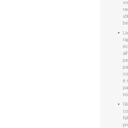
vo
ra
ut
be
La
ra
in
al
pe
pa
co
è 
pa
no
Gl
co
fa
pr