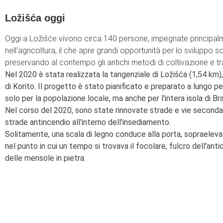
Ložišća oggi
Oggi a Ložišće vivono circa 140 persone, impegnate principalme
nell'agricoltura, il che apre grandi opportunità per lo sviluppo so
preservando al contempo gli antichi metodi di coltivazione e tra
Nel 2020 è stata realizzata la tangenziale di Ložišća (1,54 km), co
di Korito. Il progetto è stato pianificato e preparato a lungo
solo per la popolazione locale, ma anche per l'intera isola di Br
Nel corso del 2020, sono state rinnovate strade e vie seconda
strade antincendio all'interno dell'insediamento.
Solitamente, una scala di legno conduce alla porta, sopraelevat
nel punto in cui un tempo si trovava il focolare, fulcro dell'an
delle mensole in pietra.