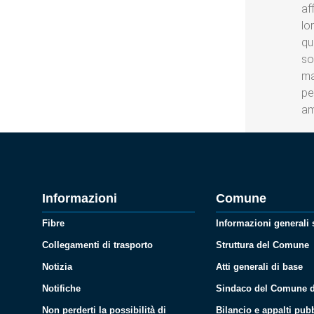
af
lo
qu
so
ma
pe
am
Informazioni
Comune
Fibre
Informazioni generali
Collegamenti di trasporto
Struttura del Comune
Notizia
Atti generali di base
Notifiche
Sindaco del Comune d
Non perderti la possibilità di
Bilancio e appalti pubb