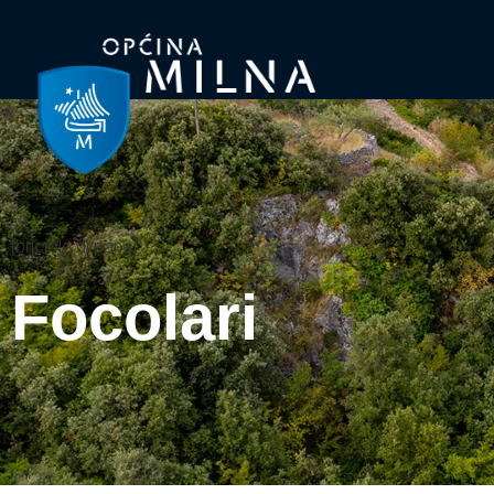
[briciole di pane]
Focolari