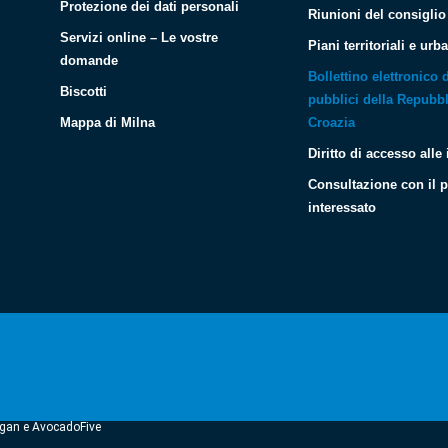
Protezione dei dati personali
Riunioni del consigli
Servizi online – Le vostre
Piani territoriali e urba
domande
Bollettino elettronico 
Biscotti
pubblici della Repubbl
Mappa di Milna
Croazia
Diritto di accesso alle
Consultazione con il 
interessato
 Dogan e AvocadoFive