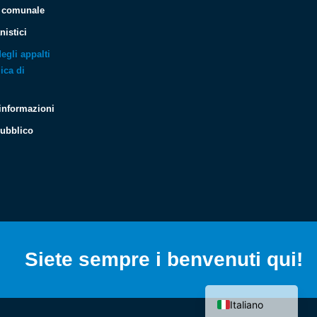
o comunale
nistici
degli appalti
ica di
 informazioni
pubblico
Español
Français
Deutsch
Siete sempre i benvenuti qui!
English (UK)
Hrvatski
Italiano