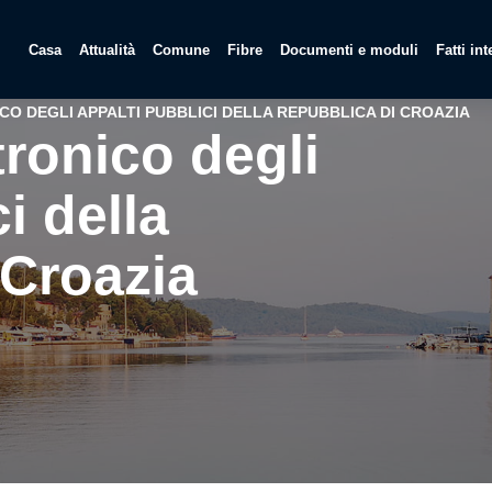
Casa
Attualità
Comune
Fibre
Documenti e moduli
Fatti in
O DEGLI APPALTI PUBBLICI DELLA REPUBBLICA DI CROAZIA
tronico degli
i della
 Croazia