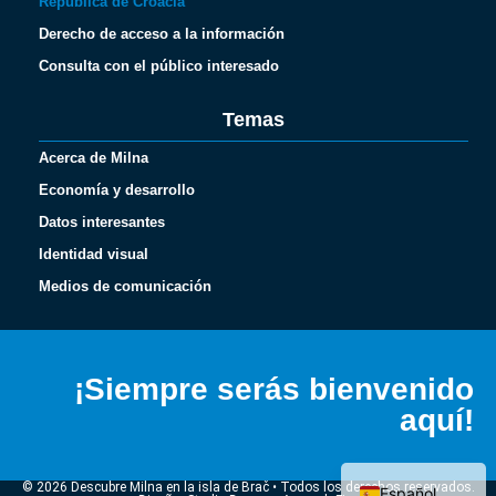
República de Croacia
Derecho de acceso a la información
Consulta con el público interesado
Temas
Acerca de Milna
Economía y desarrollo
Datos interesantes
Identidad visual
Medios de comunicación
Français
Italiano
¡Siempre serás bienvenido
Deutsch
aquí!
English (UK)
Hrvatski
© 2026 Descubre Milna en la isla de Brač • Todos los derechos reservados.
Español