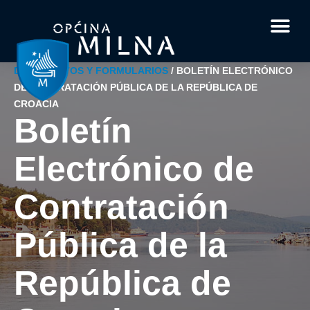
Documentos y f
Datos inter
Acerca de Milna
Su pregunt
DOCUMENTOS Y FORMULARIOS
/
BOLETÍN ELECTRÓNICO
DE CONTRATACIÓN PÚBLICA DE LA REPÚBLICA DE
CROACIA
Boletín
Electrónico de
Contratación
Pública de la
República de