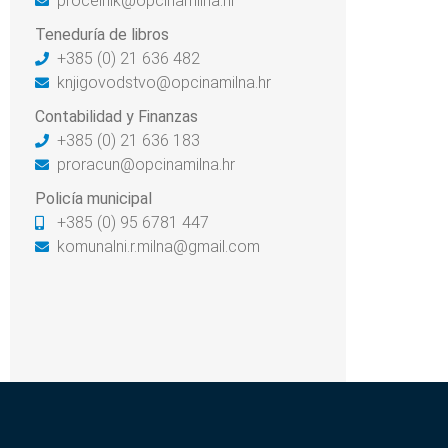
procelnik@opcinamilna.hr
Teneduría de libros
+385 (0) 21 636 482
knjigovodstvo@opcinamilna.hr
Contabilidad y Finanzas
+385 (0) 21 636 183
proracun@opcinamilna.hr
Policía municipal
+385 (0) 95 6781 447
komunalni.r.milna@gmail.com