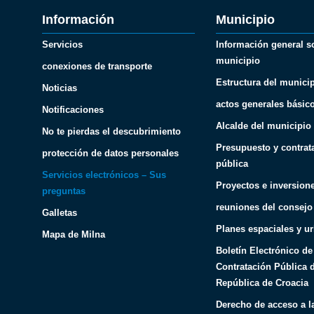
Información
Municipio
Servicios
Información general s
municipio
conexiones de transporte
Estructura del munici
Noticias
actos generales básic
Notificaciones
Alcalde del municipio
No te pierdas el descubrimiento
Presupuesto y contrat
protección de datos personales
pública
Servicios electrónicos – Sus
Proyectos e inversion
preguntas
reuniones del consejo
Galletas
Planes espaciales y ur
Mapa de Milna
Boletín Electrónico de
Contratación Pública d
República de Croacia
Derecho de acceso a l