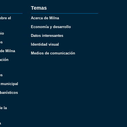
Temas
obre el
Acerca de Milna
Economía y desarrollo
pio
Datos interesantes
os
Identidad visual
 de Milna
Medios de comunicación
ación
es
 municipal
banísticos
e la
a