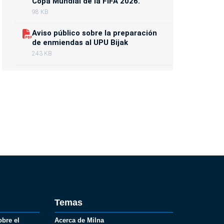
Copa Mundial de la FIFA 2026.
98 KB
Aviso público sobre la preparación
de enmiendas al UPU Bijak
243 KB
Temas
obre el
Acerca de Milna