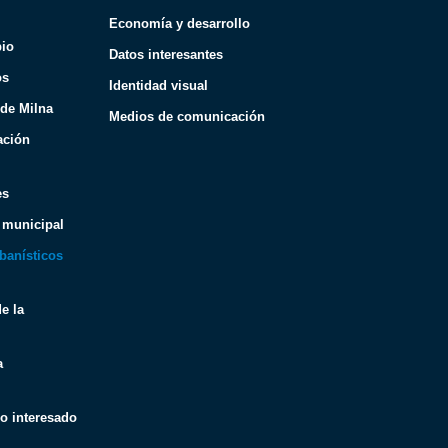
Economía y desarrollo
pio
Datos interesantes
os
Identidad visual
 de Milna
Medios de comunicación
ación
es
 municipal
banísticos
e la
a
co interesado