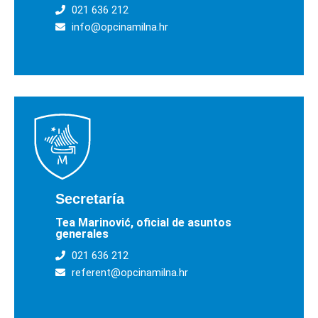
021 636 212
info@opcinamilna.hr
Secretaría
Tea Marinović, oficial de asuntos
generales
021 636 212
referent@opcinamilna.hr