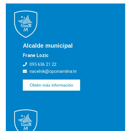
Alcalde municipal
Frane Lozic
095 636 21 22
nacelnik@opcinamilna.hr
Obtén más información