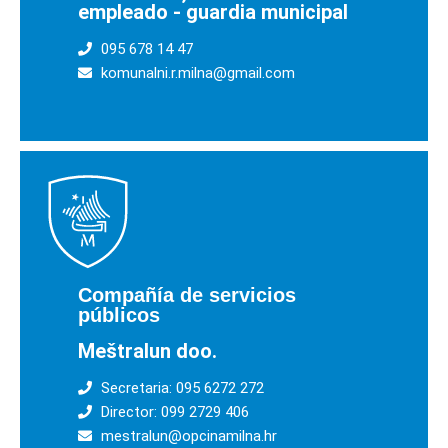
empleado - guardia municipal
095 678 14 47
komunalni.r.milna@gmail.com
Compañía de servicios
públicos
Meštralun doo.
Secretaria: 095 6272 272
Director: 099 2729 406
mestralun@opcinamilna.hr