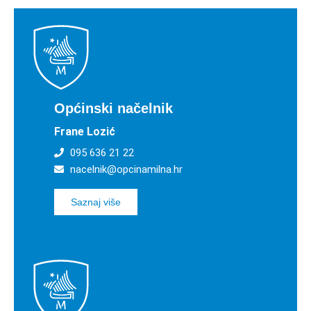
Općinski načelnik
Frane Lozić
095 636 21 22
nacelnik@opcinamilna.hr
Saznaj više