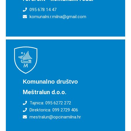
095 678 14 47
komunalni.r.milna@gmail.com
Komunalno društvo
Meštralun d.o.o.
Tajnica: 095 6272 272
Direktorica: 099 2729 406
mestralun@opcinamilna.hr