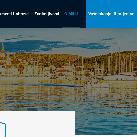
menti i obrasci
Zanimljivosti
O Milni
Vaše pitanje ili prijedlog