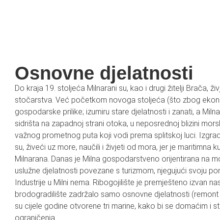
Osnovne djelatnosti
Do kraja 19. stoljeća Milnarani su, kao i drugi žitelji Brača, ž
stočarstva. Već početkom novoga stoljeća (što zbog ekonoms
gospodarske prilike; izumiru stare djelatnosti i zanati, a Miln
sidrišta na zapadnoj strani otoka, u neposrednoj blizini mo
važnog prometnog puta koji vodi prema splitskoj luci. Izgradi
su, živeći uz more, naučili i živjeti od mora, jer je maritimna 
Milnarana. Danas je Milna gospodarstveno orijentirana na more 
uslužne djelatnosti povezane s turizmom, njegujući svoju pomo
Industrije u Milni nema. Ribogojilište je premješteno izvan n
brodogradilište zadržalo samo osnovne djelatnosti (remont i
su cijele godine otvorene tri marine, kako bi se domaćim i
ograničenja.