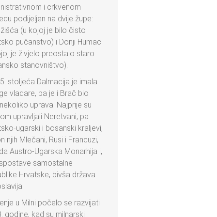
nistrativnom i crkvenom
edu podijeljen na dvije župe:
išća (u kojoj je bilo čisto
tsko pučanstvo) i Donji Humac
joj je živjelo preostalo staro
nsko stanovništvo).
5. stoljeća Dalmacija je imala
e vladare, pa je i Brač bio
nekoliko uprava. Najprije su
om upravljali Neretvani, pa
tsko-ugarski i bosanski kraljevi,
 njih Mlečani, Rusi i Francuzi,
da Austro-Ugarska Monarhija i,
spostave samostalne
blike Hrvatske, bivša država
slavija.
enje u Milni počelo se razvijati
. godine, kad su milnarski