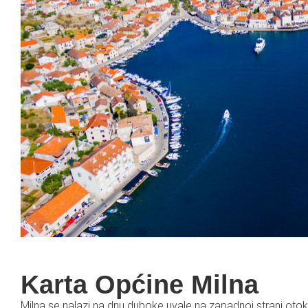
Karta Općine Milna
Milna se nalazi na dnu duboke uvale na zapadnoj strani oto