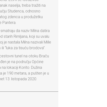
nak naselja, treba tražiti na
učju Studenca, odnosno
tog zdenca u produžetku
e Pantera.
 smatraju da naziv Milna datira
d starih Rimljana, koji su uvalu
oj je nastala Milna nazivali Mille
 ili “luka za tisuću brodova”.
 cestovni tunel na otoku Braču
ađen je na području Općine
 na lokaciji Korito. Dužina
la je 190 metara, a pušten je u
et 13. listopada 2020.