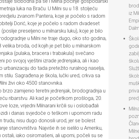
staje slobodna pa se i Milna počinje gospodarski
brod
ometnija luka na Braču. U Milni su u 18. stoljeću
iz Mi
u predjelu zvanom Pantera, koje je počelo s radom
Empir
 obitelji Dorić, koje je počelo s radom dvadeset
Dalma
poslije preseljeno u milnarsku luku), koje je bilo
odogradnje u Milni ne traje dugo, oko sto godina,
Škol
3 velika broda, od kojih je pet bilo u milnarskom
godi
renjaka (pulaka, bracera i trabakula) svečano
zabi
ni po svojoj vještini izrade jedrenjaka, ali i kao
škola
o urbanizaciju do tada pretežito ruralnog naselja,
Služ
m stilu. Sagrađena je škola, lučki ured, crkva sa
škol
ilni živi oko 4500 stanovnika.
mušk
 brzo zamijenio teretni jedrenjak, brodogradnja u
priva
eću ribarstvu. Ali kad je početkom prošloga, 20.
pred
e loze, vrijedni Milnarani krčili su i oslobađali
Milna
hozidi i danas svjedoče o teškom i upornom radu
pozna
trudu, nisu dugo donosili urod, jer se bolest
Član
nje stanovništva. Najviše ih se iselilo u Ameriku,
Miln
u ostali, iako osiromašeni, ali uporni, počeli su se
brod