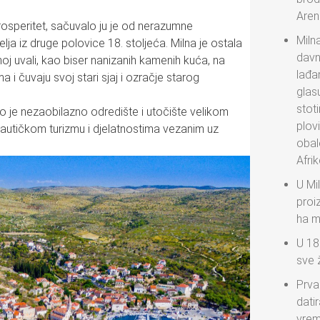
Aren
prosperitet, sačuvalo ju je od nerazumne
Miln
lja iz druge polovice 18. stoljeća. Milna je ostala
davn
dnoj uvali, kao biser nanizanih kamenih kuća, na
lađa
a i čuvaju svoj stari sjaj i ozračje starog
glas
stoti
o je nezaobilazno odredište i utočište velikom
plov
 nautičkom turizmu i djelatnostima vezanim uz
obal
Afri
U Mil
proi
ha m
U 18
sve 
Prva
datir
vreme