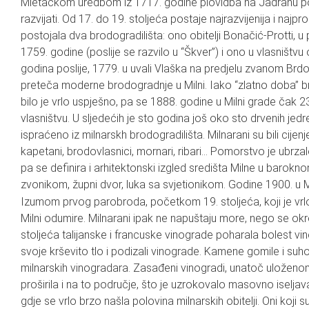
Mletačkom uredbom iz 1717. godine plovidba na Jadranu po
razvijati. Od 17. do 19. stoljeća postaje najrazvijenija i najpr
postojala dva brodogradilišta: ono obitelji Bonačić-Protti, 
1759. godine (poslije se razvilo u “Škver”) i ono u vlasništvu
godina poslije, 1779. u uvali Vlaška na predjelu zvanom Brdo (
preteča moderne brodogradnje u Milni. Iako “zlatno doba” br
bilo je vrlo uspješno, pa se 1888. godine u Milni grade čak 2
vlasništvu. U sljedećih je sto godina još oko sto drvenih jed
ispraćeno iz milnarskh brodogradilišta. Milnarani su bili cijenje
kapetani, brodovlasnici, mornari, ribari… Pomorstvo je ubrzal
pa se definira i arhitektonski izgled središta Milne u barokno
zvonikom, župni dvor, luka sa svjetionikom. Godine 1900. u M
Izumom prvog parobroda, početkom 19. stoljeća, koji je vrlo
Milni odumire. Milnarani ipak ne napuštaju more, nego se okr
stoljeća talijanske i francuske vinograde poharala bolest vinov
svoje krševito tlo i podizali vinograde. Kamene gomile i su
milnarskih vinogradara. Zasađeni vinogradi, unatoč uloženom 
proširila i na to područje, što je uzrokovalo masovno iseljava
gdje se vrlo brzo našla polovina milnarskih obitelji. Oni koji s