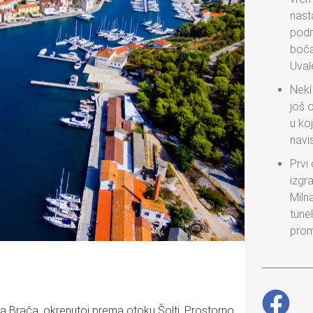
nasta
podr
boča
Uval
Neki
još o
u koj
navis
Prvi
izgr
Milna
tune
prom
ka Brača, okrenutoj prema otoku Šolti. Prostorno