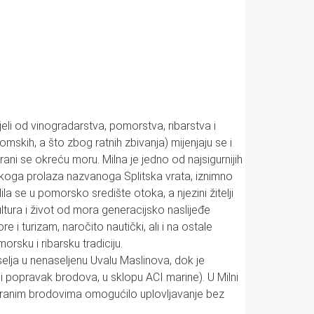
ivjeli od vinogradarstva, pomorstva, ribarstva i
kih, a što zbog ratnih zbivanja) mijenjaju se i
arani se okreću moru. Milna je jedno od najsigurnijih
rskoga prolaza nazvanoga Splitska vrata, iznimno
la se u pomorsko središte otoka, a njezini žitelji
kultura i život od mora generacijsko naslijeđe
i turizam, naročito nautički, ali i na ostale
rsku i ribarsku tradiciju.
aselja u nenaseljenu Uvalu Maslinova, dok je
 popravak brodova, u sklopu ACI marine). U Milni
 stranim brodovima omogućilo uplovljavanje bez