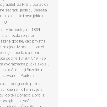
ograditelji za Franu Bonačića
lne sagradili jedrilicu Celestial
e koja je bila i prva jahta u
ciji.
a u Milni postoji od 1834.
ne, a možda i prije te
lježene godine, kao privatna
 za djecu iz bogatih obitelji.
beno je počela s radom
ske godine 1848./1849. kao
a dvorazredna pučka škola u
tnoj kući obitelji Buzolić u
jelu zvanom Pantera.
rski brodograditelji bili su
ti i cijenjeni diljem svijeta.
ovi obitelji Bonačić-Dorić iz
e podigli su najveće
ogradilište u Čileu (Punta