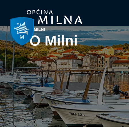
O MILNI
O Milni