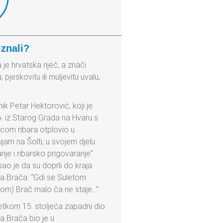
 znali?
 je hrvatska riječ, a znači
u, pjeskovitu ili muljevitu uvalu,
nik Petar Hektorović, koji je
. iz Starog Grada na Hvaru s
icom ribara otplovio u
jam na Šolti, u svojem djelu
anje i ribarsko prigovaranje”
sao je da su doprli do kraja
a Brača: “Gdi se Suletom
tom) Brač malo ča ne staje…”
tkom 15. stoljeća zapadni dio
a Brača bio je u