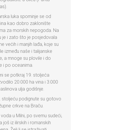
as).
arska luka spominje se od
ina kao dobro zaklonište
ma za morskih nepogoda. Na
u je i zato što je posjedovala
ne većih i manjih lađa, koje su
ile između naše i talijanske
e, a mnoge su plovile i do
ke i po oceanima.
ni se potkraj 19. stoljeća
zvodilo 20.000 ha vina i 3.000
aslinova ulja godišnje.
. stoljeću podignute su gotovo
župne crkve na Braču.
 voda u Milni, po svemu sudeći,
a još iz ilirskih i romanskih
na. Želi li se istraživati