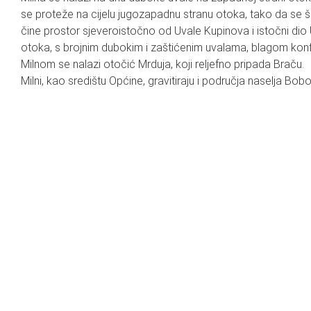
se proteže na cijelu jugozapadnu stranu otoka, tako da se 
čine prostor sjeveroistočno od Uvale Kupinova i istočni dio U
otoka, s brojnim dubokim i zaštićenim uvalama, blagom konf
Milnom se nalazi otočić Mrduja, koji reljefno pripada Braču.
Milni, kao središtu Općine, gravitiraju i područja naselja B