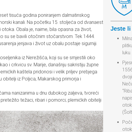
eset tisuća godina poniranjem dalmatinskog
 morski kanali. Na početku 15. stoljeća od dvanaest
Jeste li
i otoka. Obala je, naime, bila opasna za život,
to su se bavili otočnim stočarstvom. Tek 1444.
Milna
renja jenjava i život uz obalu postaje sigurniji.
plitk
luku.
doseljenika iz Nerežišća, koji su se smjestili oko
Pjes
 kao i crkvicu sv. Marije, današnju sakristiju župne
1556
mićkih kaštela pridonosi i velik priljev prebjega
dvoj
obitelji iz Poljica, Makarskog primorja i
Neču
“Rib
kućama nanizanima u dnu dubokog zaljeva, tvoreći
napi
i pretežito težaci, ribari i pomorci; plemićkih obitelji
otok
(Šol
Poče
otok