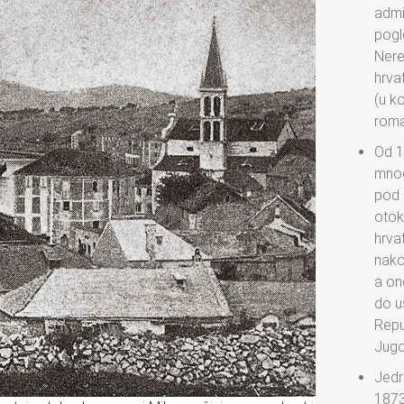
admi
pogl
Nerež
hrva
(u ko
roma
Od 1
mnog
pod 
otok
hrva
nakon
a on
do u
Repu
Jugo
Jedr
1873