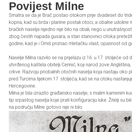
Povijest Milne
Smatra se da je Brač postao otokom prije dvadeset do trid
kopna, kad su brda i planine postali otoci, a obalne udoline
bračkih naselja nijedno nije bilo na obali, nego u unutrašnjost
zbog čestih napada gusara, a stari stanovnici otoka preteži
godine, kad je i Omiš priznao mletačku vlast, opasnost od gusa
Naselje Milna razvilo se na prijelazu iz 16. u 17. stoljeće od 
utvrđenog kaštela obitelji Cerinić, koji narod zove Angliština,
crkve. Razvoju priobalnih otočnih naselja koja nastaju oko ple
pred Turcima tijekom 17. stoljeća, kad se na otoku nastanjuju 
Hercegovine.
Milna je bila izrazito građansko naselje, s malim kamenim 
tip srpastog naselja koje prati konfiguraciju luke. Žitelji su bil
na području Milne gotovo nije ni bilo.