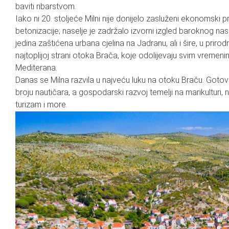
baviti ribarstvom.
Iako ni 20. stoljeće Milni nije donijelo zasluženi ekonomski 
betonizacije; naselje je zadržalo izvorni izgled baroknog nase
jedina zaštićena urbana cjelina na Jadranu, ali i šire, u priro
najtoplijoj strani otoka Brača, koje odolijevaju svim vremenim
Mediterana.
Danas se Milna razvila u najveću luku na otoku Braču. Gotov
broju nautičara, a gospodarski razvoj temelji na marikulturi,
turizam i more.