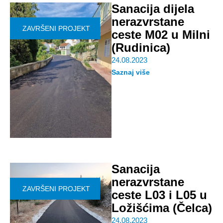
Sanacija dijela
nerazvrstane
ZAVRŠENI PROJEKT
ceste M02 u Milni
(Rudinica)
24.08.2023
Saznaj više
Sanacija
nerazvrstane
ZAVRŠENI PROJEKT
ceste L03 i L05 u
Ložišćima (Čelca)
24.08.2023