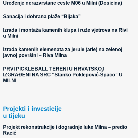
Uređenje nerazvrstane ceste M06 u Milni (Dosicina)
Sanacija i dohrana plaže “Bijaka”
Izrada i montaža kamenih klupa i ruže vjetrova na Rivi
u Milni
Izrada kamenih elemenata za jerule (arle) na zelenoj
javnoj površini – Riva Milna
PRVI PICKLEBALL TERENI U HRVATSKOJ
IZGRAĐENI NA SRC “Stanko Poklepović-Špaco” U
MILNI
Projekti i investicije
u tijeku
Projekt rekonstrukcije i dogradnje luke Milna – predio
Racić