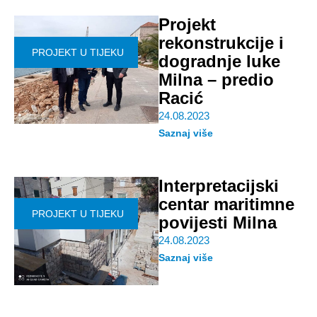
Projekt
rekonstrukcije i
PROJEKT U TIJEKU
dogradnje luke
Milna – predio
Racić
24.08.2023
Saznaj više
Interpretacijski
centar maritimne
PROJEKT U TIJEKU
povijesti Milna
24.08.2023
Saznaj više