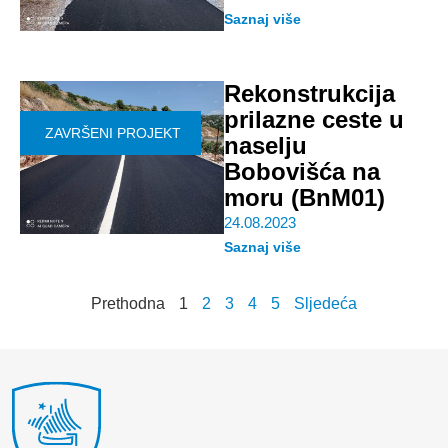
Saznaj više
Rekonstrukcija
prilazne ceste u
ZAVRŠENI PROJEKT
naselju
Bobovišća na
moru (BnM01)
24.08.2023
Saznaj više
Prethodna
1
2
3
4
5
Sljedeća