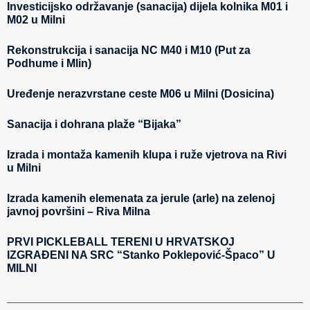
Investicijsko održavanje (sanacija) dijela kolnika M01 i
M02 u Milni
Rekonstrukcija i sanacija NC M40 i M10 (Put za
Podhume i Mlin)
Uređenje nerazvrstane ceste M06 u Milni (Dosicina)
Sanacija i dohrana plaže “Bijaka”
Izrada i montaža kamenih klupa i ruže vjetrova na Rivi
u Milni
Izrada kamenih elemenata za jerule (arle) na zelenoj
javnoj površini – Riva Milna
PRVI PICKLEBALL TERENI U HRVATSKOJ
IZGRAĐENI NA SRC “Stanko Poklepović-Špaco” U
MILNI