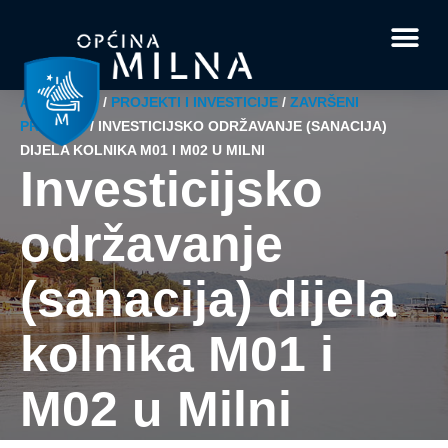
Dokumenti i obrasci
Vaše pitanje i
AKTUALNO
/
PROJEKTI I INVESTICIJE
/
ZAVRŠENI
PROJEKT
/
INVESTICIJSKO ODRŽAVANJE (SANACIJA)
DIJELA KOLNIKA M01 I M02 U MILNI
Investicijsko
održavanje
(sanacija) dijela
kolnika M01 i
M02 u Milni