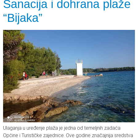
Sanacija i dohrana plaže
“Bijaka”
Ulaganja u uređenje plaža je jedna od temeljnih zadaća
Općine i Turističke zajednice. Ove godine značajnija sredstva