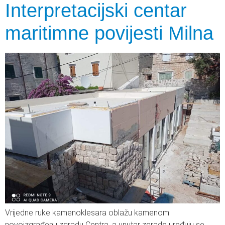
Interpretacijski centar
maritimne povijesti Milna
Vrijedne ruke kamenoklesara oblažu kamenom
novoizgrađenu zgradu Centra, a unutar zgrade uređuju se