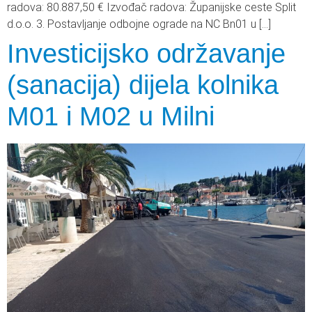
radova: 80.887,50 € Izvođač radova: Županijske ceste Split
d.o.o. 3. Postavljanje odbojne ograde na NC Bn01 u […]
Investicijsko održavanje
(sanacija) dijela kolnika
M01 i M02 u Milni