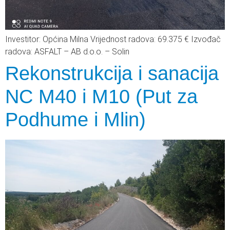
Investitor: Općina Milna Vrijednost radova: 69.375 € Izvođač
radova: ASFALT – AB d.o.o. – Solin
Rekonstrukcija i sanacija
NC M40 i M10 (Put za
Podhume i Mlin)