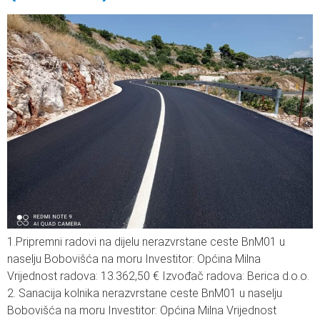
1.Pripremni radovi na dijelu nerazvrstane ceste BnM01 u
naselju Bobovišća na moru Investitor: Općina Milna
Vrijednost radova: 13.362,50 € Izvođač radova: Berica d.o.o.
2. Sanacija kolnika nerazvrstane ceste BnM01 u naselju
Bobovišća na moru Investitor: Općina Milna Vrijednost