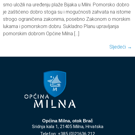
smo uložili na uređenju plaže Bijaka u Milni. Pomorsko dobro
je zaštićeno dobro stoga su i mogućnosti zahvata na istome
strogo ograničena zakonima, posebno Zakonom o morskim
lukama i pomorskom dobru. Sukladno Planu upravljanja
pomorskim dobrom Općine Milna […]
Sljedeći
→
Općina Milna, otok Brač
Sridnja kala 1, 21405 Milna, Hrvatska
Telefon: +385 (0)21636 212