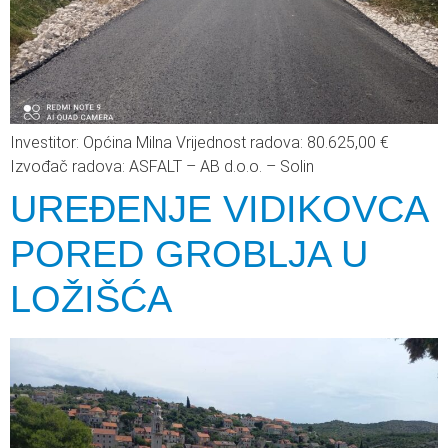
Investitor: Općina Milna Vrijednost radova: 80.625,00 €
Izvođač radova: ASFALT – AB d.o.o. – Solin
UREĐENJE VIDIKOVCA
PORED GROBLJA U
LOŽIŠĆA