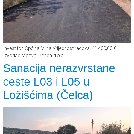
Investitor: Općina Milna Vrijednost radova: 41.400,00 €
Izvođač radova: Berica d.o.o.
Sanacija nerazvrstane
ceste L03 i L05 u
Ložišćima (Čelca)