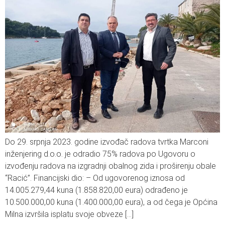
Do 29. srpnja 2023. godine izvođač radova tvrtka Marconi
inženjering d.o.o. je odradio 75% radova po Ugovoru o
izvođenju radova na izgradnji obalnog zida i proširenju obale
“Racić”. Financijski dio: – Od ugovorenog iznosa od
14.005.279,44 kuna (1.858.820,00 eura) odrađeno je
10.500.000,00 kuna (1.400.000,00 eura), a od čega je Općina
Milna izvršila isplatu svoje obveze […]