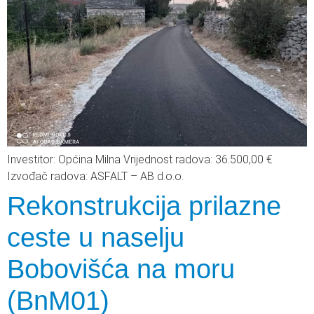
Investitor: Općina Milna Vrijednost radova: 36.500,00 €
Izvođač radova: ASFALT – AB d.o.o.
Rekonstrukcija prilazne
ceste u naselju
Bobovišća na moru
(BnM01)