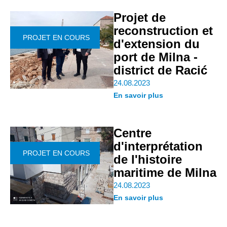
Projet de
reconstruction et
PROJET EN COURS
d'extension du
port de Milna -
district de Racić
24.08.2023
En savoir plus
Centre
d'interprétation
PROJET EN COURS
de l'histoire
maritime de Milna
24.08.2023
En savoir plus