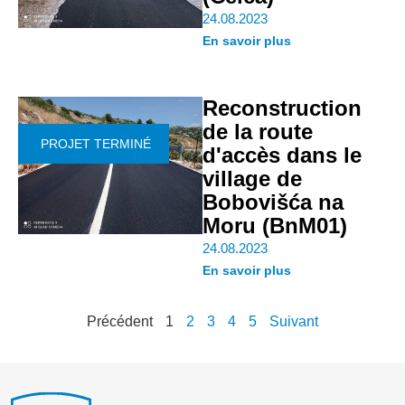
24.08.2023
En savoir plus
Reconstruction
de la route
PROJET TERMINÉ
d'accès dans le
village de
Bobovišća na
Moru (BnM01)
24.08.2023
En savoir plus
Précédent
1
2
3
4
5
Suivant