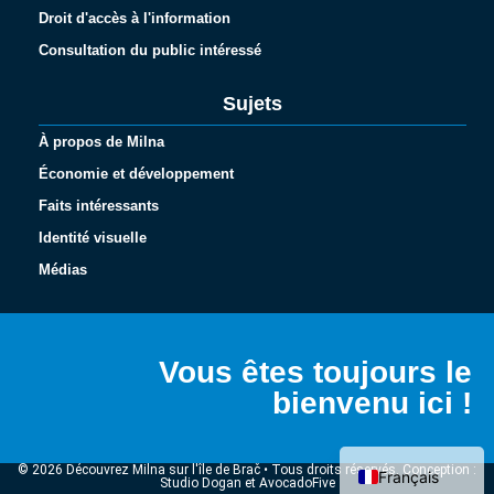
Droit d'accès à l'information
Consultation du public intéressé
Sujets
À propos de Milna
Économie et développement
Faits intéressants
Identité visuelle
Médias
Español
Italiano
Vous êtes toujours le
Deutsch
bienvenu ici !
English (UK)
Hrvatski
© 2026 Découvrez Milna sur l'île de Brač • Tous droits réservés. Conception :
Français
Studio Dogan et AvocadoFive