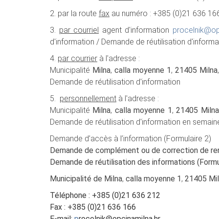
2. par la route
fax
au numéro : +385 (0)21 636 16
3.
par courriel
agent d'information
procelnik@op
d'information / Demande de réutilisation d'informa
4.
par courrier
à l'adresse :
Municipalité
Milna
,
calla moyenne 1
,
21405 Milna
Demande de réutilisation d'information
5.
personnellement
à l'adresse :
Municipalité
Milna
,
calla moyenne 1
,
21405 Milna
Demande de réutilisation d'information en semai
Demande d’accès à l’information (Formulaire 2)
Demande de complément ou de correction de ren
Demande de réutilisation des informations (Formu
Municipalité de Milna
,
calla moyenne 1
,
21405 Mi
Téléphone : +385 (0)21 636 212
Fax : +385 (0)21 636 166
E-mail:
p
rocelnik@opcinamilna.hr