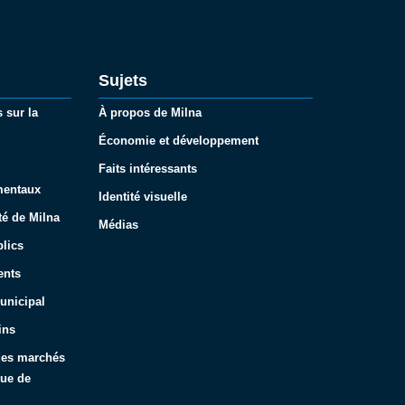
Sujets
 sur la
À propos de Milna
Économie et développement
Faits intéressants
mentaux
Identité visuelle
té de Milna
Médias
lics
ents
unicipal
ins
 des marchés
que de