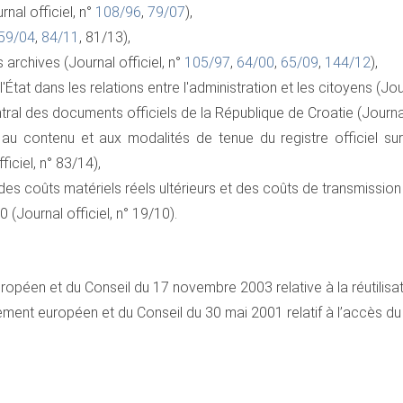
nal officiel, n°
108/96
,
79/07
),
59/04
,
84/11
, 81/13),
 archives (Journal officiel, n°
105/97
,
64/00
,
65/09
,
144/12
),
'État dans les relations entre l'administration et les citoyens (Jour
al des documents officiels de la République de Croatie (Journal 
 au contenu et aux modalités de tenue du registre officiel sur 
ficiel, n° 83/14),
es coûts matériels réels ultérieurs et des coûts de transmission d
 (Journal officiel, n° 19/10).
opéen et du Conseil du 17 novembre 2003 relative à la réutilisat
ment européen et du Conseil du 30 mai 2001 relatif à l’accès d