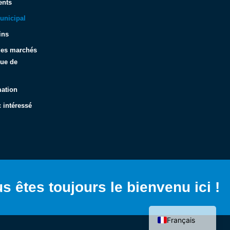
ents
unicipal
ins
 des marchés
que de
mation
 intéressé
Español
Italiano
Deutsch
s êtes toujours le bienvenu ici !
English (UK)
Hrvatski
Français