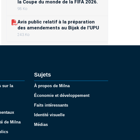
la Coupe du monde de la FIFA 2026.
98 Ko
Avis public relatif à la préparation
des amendements au Bijak de l'UPU
243 Ko
Sujets
 sur la
À propos de Milna
Économie et développement
Faits intéressants
mentaux
Identité visuelle
té de Milna
Médias
lics