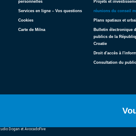
personnelles
Projets et investissem
Services en ligne – Vos questions
réunions du conseil m
Cookies
Plans spatiaux et urba
Carte de Milna
Bulletin électronique
publics de la Républi
Croatie
Droit d'accès à l'infor
Consultation du public
Vou
 Studio Dogan et AvocadoFive