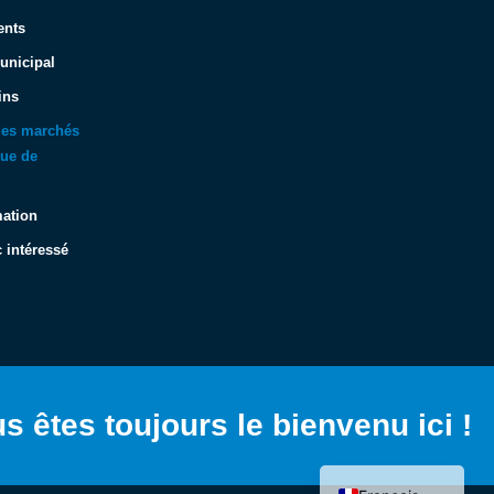
ents
unicipal
ins
 des marchés
que de
mation
 intéressé
Español
Italiano
Deutsch
s êtes toujours le bienvenu ici !
English (UK)
Hrvatski