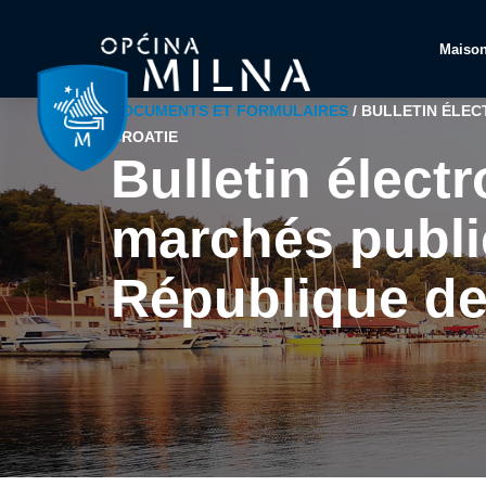
Maiso
DOCUMENTS ET FORMULAIRES
/
BULLETIN ÉLEC
CROATIE
Bulletin élect
marchés publi
République de