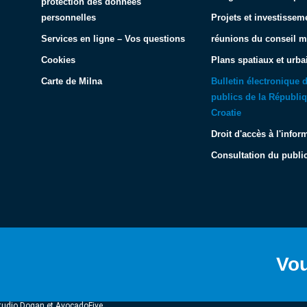
protection des données
personnelles
Projets et investissem
Services en ligne – Vos questions
réunions du conseil m
Cookies
Plans spatiaux et urba
Carte de Milna
Bulletin électronique
publics de la Républi
Croatie
Droit d'accès à l'infor
Consultation du public
Vou
 Studio Dogan et AvocadoFive