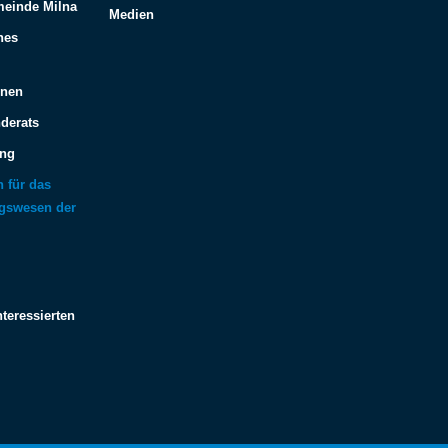
meinde Milna
Medien
hes
onen
derats
ung
n für das
ngswesen der
nteressierten
Español
Français