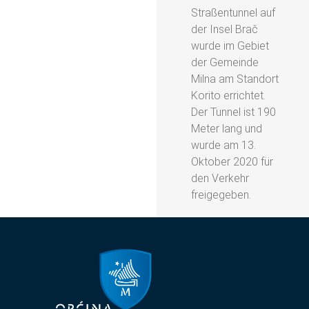
Straßentunnel auf
der Insel Brač
wurde im Gebiet
der Gemeinde
Milna am Standort
Korito errichtet.
Der Tunnel ist 190
Meter lang und
wurde am 13.
Oktober 2020 für
den Verkehr
freigegeben.