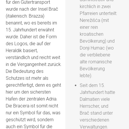
für den Gütertransport
kirchlich in zwei
wurde nach der Insel Brač
Pfarreien unterteilt:
(italienisch: Brazza)
Nerežišća (mit
benannt, wo es bereits im
einer rein
15. Jahrhundert erwähnt
kroatischen
wurde. Daher ist die Form
Bevölkerung) und
des Logos, die auf der
Donji Humac (wo
Heraldik basiert,
die verbliebene
verständlich und reicht weit
alte romanische
in die Vergangenheit zurück.
Bevölkerung
Die Bedeutung des
lebte).
Schutzes ist mehr als
gerechtfertigt, denn es geht
Seit dem 15.
hier um den sichersten
Jahrhundert hatte
Hafen der zentralen Adria.
Dalmatien viele
Die Bracera ist somit nicht
Herrscher, und
nur ein Symbol für das, was
Brač stand unter
geschützt wird, sondern
verschiedenen
auch ein Symbol für die
Verwaltungen.