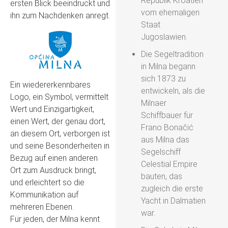
Republik Kroatien
ersten Blick beeindruckt und
vom ehemaligen
ihn zum Nachdenken anregt.
Staat
Jugoslawien.
Die Segeltradition
in Milna begann
sich 1873 zu
Ein wiedererkennbares
entwickeln, als die
Logo, ein Symbol, vermittelt
Milnaer
Wert und Einzigartigkeit,
Schiffbauer für
einen Wert, der genau dort,
Frano Bonačić
an diesem Ort, verborgen ist
aus Milna das
und seine Besonderheiten in
Segelschiff
Bezug auf einen anderen
Celestial Empire
Ort zum Ausdruck bringt,
bauten, das
und erleichtert so die
zugleich die erste
Kommunikation auf
Yacht in Dalmatien
mehreren Ebenen.
war.
Für jeden, der Milna kennt