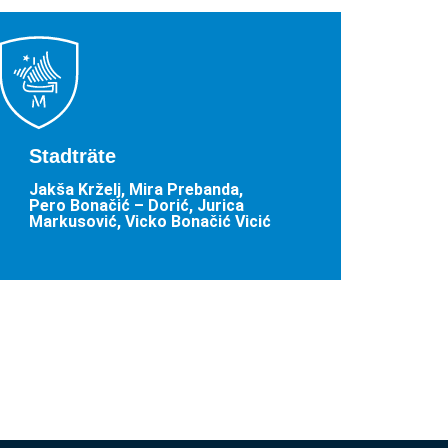
Stadträte
Jakša Krželj, Mira Prebanda,
Pero Bonačić – Dorić, Jurica
Markusović, Vicko Bonačić Vicić