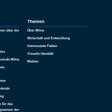
Themen
nen über die
Über Milna
Wirtschaft und Entwicklung
Interessante Fakten
tze
Visuelle Identität
meinde Milna
Medien
hes
onen
derats
ung
n für das
ngswesen der