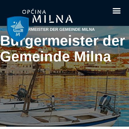
Dokumente und For
Interessante Fakten
Ihre Frage od
HEIM
/
BÜRGERMEISTER DER GEMEINDE MILNA
Bürgermeister der
Gemeinde Milna