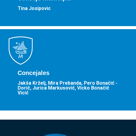
Tina Josipovic
Concejales
Jakša Krželj, Mira Prebanda, Pero Bonačić -
Dorić, Jurica Markusović, Vicko Bonačić
Vicić