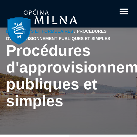
Documents et for
Faits intér
À propos de Milna
Votre questi
DOCUMENTS ET FORMULAIRES
/
PROCÉDURES
D'APPROVISIONNEMENT PUBLIQUES ET SIMPLES
Procédures
d'approvisionnem
publiques et
simples