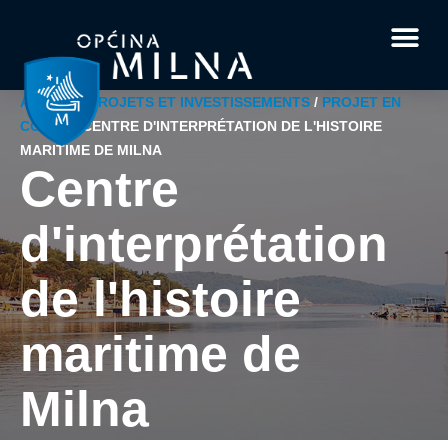
Documents et for
Faits intér
À propos de Milna
Votre questi
ACTUEL
/
PROJETS ET INVESTISSEMENTS
/
PROJET EN
COURS
/
CENTRE D'INTERPRÉTATION DE L'HISTOIRE
MARITIME DE MILNA
Centre
d'interprétation
de l'histoire
maritime de
Milna