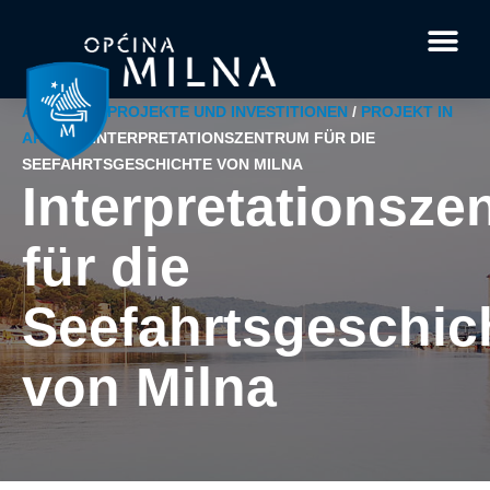
Dokumente und For
Interessante Fakten
Ihre Frage od
AKTUELL
/
PROJEKTE UND INVESTITIONEN
/
PROJEKT IN
ARBEIT
/
INTERPRETATIONSZENTRUM FÜR DIE
SEEFAHRTSGESCHICHTE VON MILNA
Interpretationsze
für die
Seefahrtsgeschic
von Milna