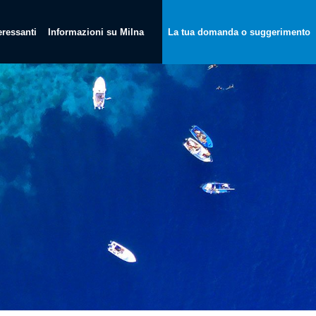
teressanti
Informazioni su Milna
La tua domanda o suggerimento