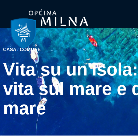
CASA
/
COMUNE
Vita su un'isola:
vita sul mare e 
mare