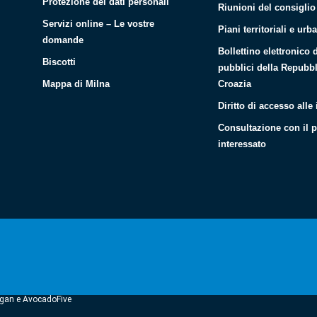
Protezione dei dati personali
Riunioni del consigli
Servizi online – Le vostre
Piani territoriali e urba
domande
Bollettino elettronico 
Biscotti
pubblici della Repubbl
Mappa di Milna
Croazia
Diritto di accesso alle
Consultazione con il 
interessato
 Dogan e AvocadoFive