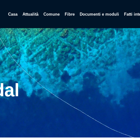
Casa
Attualità
Comune
Fibre
Documenti e moduli
Fatti in
dal