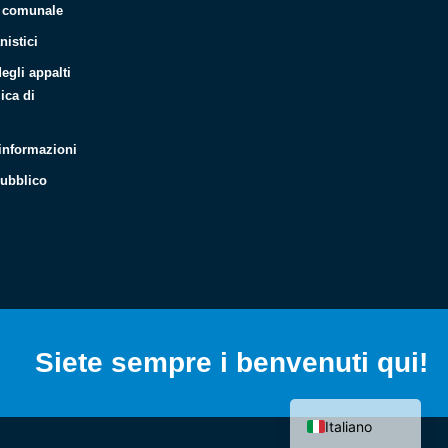
o comunale
nistici
degli appalti
ica di
 informazioni
pubblico
Español
Français
Deutsch
Siete sempre i benvenuti qui!
English (UK)
Hrvatski
Italiano