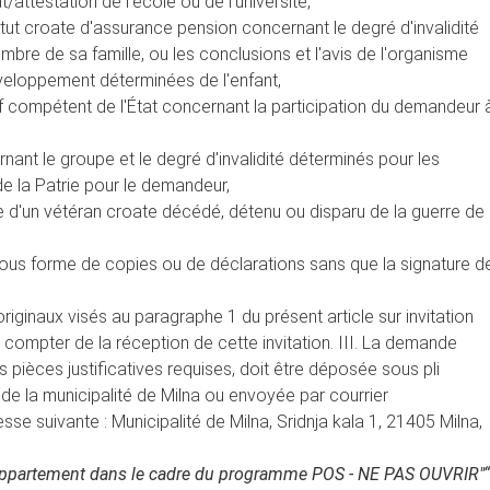
t/attestation de l'école ou de l'université,
tut croate d'assurance pension concernant le degré d'invalidité
re de sa famille, ou les conclusions et l'avis de l'organisme
veloppement déterminées de l'enfant,
atif compétent de l'État concernant la participation du demandeur 
ant le groupe et le degré d'invalidité déterminés pour les
e la Patrie pour le demandeur,
le d'un vétéran croate décédé, détenu ou disparu de la guerre de
us forme de copies ou de déclarations sans que la signature d
iginaux visés au paragraphe 1 du présent article sur invitation
à compter de la réception de cette invitation. III. La demande
ièces justificatives requises, doit être déposée sous pli
e la municipalité de Milna ou envoyée par courrier
sse suivante : Municipalité de Milna, Sridnja kala 1, 21405 Milna,
ppartement dans le cadre du programme POS - NE PAS OUVRIR"“