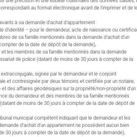
ir une précision et une lisibilité maximales des données saisies, i
correspondant au format électronique avant de l'imprimer et de l
uivants à sa demande d'achat d'appartement :
te d'identité – pour le demandeur, acte de naissance ou certifica
bres de sa famille mentionnés dans la demande d'achat d'un
compter de la date de dépôt de la demande),
r et les membres de sa famille mentionnés dans la demande
ssariat de police (datant de moins de 30 jours à compter de la
n extraconjugale, signée par le demandeur et le conjoint
ale et contresignée par deux témoins et certifiée par un notaire,
 et des affaires géodésiques sur la propriété/non-propriété d'un
idence du demandeur et des membres de sa famille mentionnés
(datant de moins de 30 jours à compter de la date de dépôt de
 tribunal municipal compétent indiquant que le demandeur et les
 demande d'achat d'un appartement ne possèdent aucun bien
 de 30 jours à compter de la date de dépôt de la demande),