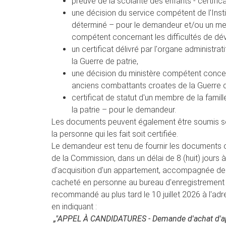
preuve de la scolarité des enfants - certifica
une décision du service compétent de l'Insti
déterminé – pour le demandeur et/ou un memb
compétent concernant les difficultés de dé
un certificat délivré par l'organe administr
la Guerre de patrie,
une décision du ministère compétent concern
anciens combattants croates de la Guerre d
certificat de statut d'un membre de la famil
la patrie – pour le demandeur.
Les documents peuvent également être soumis so
la personne qui les fait soit certifiée.
Le demandeur est tenu de fournir les documents or
de la Commission, dans un délai de 8 (huit) jours 
d'acquisition d'un appartement, accompagnée des p
cacheté en personne au bureau d'enregistrement d
recommandé au plus tard le 10 juillet 2026 à l'adre
en indiquant :
„"APPEL À CANDIDATURES - Demande d'achat d'a