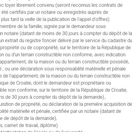
c loyer librement convenu (seront reconnus les contrats de
 été certifiés par un notaire ou enregistrés auprès de
lus tard la veille de la publication de l'appel d'offres).
membre de la famille, signée par le demandeur sous
 un notaire (datant de moins de 30 jours à compter du dépôt de l
n extrait du registre foncier délivré par le service du cadastre d
opriété ou de copropriété, sur le territoire de la République de
n ou d’un terrain constructible non conforme, avec indication
 l’appartement, de la maison ou du terrain constructible possédé,
iété ; ou une déclaration sous responsabilité matérielle et pénale
 de l’appartement, de la maison ou du terrain constructible non
blique de Croatie, dont le demandeur est propriétaire ou
ible non conforme, sur le territoire de la République de Croatie,
oins de 30 jours à compter du dépôt de la demande).,
sition de propriété, ou déclaration de la première acquisition d
lité matérielle et pénale, certifiée par un notaire (datant de
te de dépôt de la demande),
s, carnet de travail, diplôme)