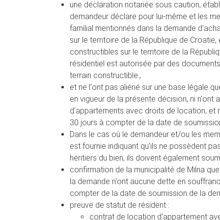
une déclaration notariée sous caution, établi
demandeur déclare pour lui-même et les mem
familial mentionnés dans la demande d'ach
sur le territoire de la République de Croatie,
constructibles sur le territoire de la Républ
résidentiel est autorisée par des documents
terrain constructible.,
et ne l'ont pas aliéné sur une base légale q
en vigueur de la présente décision, ni n'ont
d'appartements avec droits de location, et 
30 jours à compter de la date de soumissio
Dans le cas où le demandeur et/ou les memb
est fournie indiquant qu'ils ne possèdent p
héritiers du bien, ils doivent également soume
confirmation de la municipalité de Milna 
la demande n'ont aucune dette en souffrance
compter de la date de soumission de la de
preuve de statut de résident :
contrat de location d'appartement ave