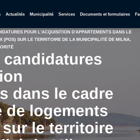
n
Actualités
Municipalité
Services
Documents et formulaires
Fa
DIDATURES POUR L'ACQUISITION D'APPARTEMENTS DANS LE
POS) SUR LE TERRITOIRE DE LA MUNICIPALITÉ DE MILNA,
IORITÉ
à candidatures
tion
s dans le cadre
 de logements
ur le territoire