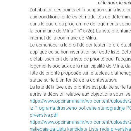
et le nom, le p
L’attribution des points et l’inscription sur la list
aux conditions, critères et modalités de déterminat
dans le cadre du programme de logements sociaux s
la commune de Milna “, n° 5/26). La liste prioritair
internet de la commune de Milna.
Le demandeur a le droit de contester l'ordre établ
appliqué ou sa non-inscription sur cette liste. Ce
d'établissement de la liste de priorité pour l'ac
logements sociaux de la municipalité de Milna, dan
liste de priorité proposée sur le tableau d'affichag
statue sur le bien-fondé de la contestation.
La liste définitive des priorités est publiée sur le 
après la décision relative aux objections soumise
https://www.opcinamilna.hr/wp-content/uploads/2
iz-Programa-drustveno-poticane-stanogradnje-POS
prvenstva.pdf
https://www.opcinamilna.hr/wp-content/uploads
natjecaja-za-Listu-kandidata-Lista-reda-prvenstva