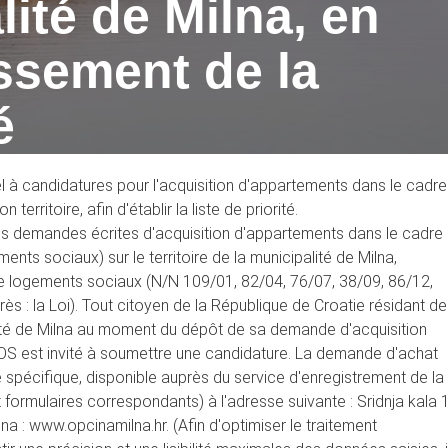
lité de Milna, en
issement de la
é
el à candidatures pour l'acquisition d'appartements dans le cadre
ritoire, afin d'établir la liste de priorité.
 les demandes écrites d'acquisition d'appartements dans le cadre
 sociaux) sur le territoire de la municipalité de Milna,
 de logements sociaux (N/N 109/01, 82/04, 76/07, 38/09, 86/12,
ès : la Loi). Tout citoyen de la République de Croatie résidant de
alité de Milna au moment du dépôt de sa demande d'acquisition
S est invité à soumettre une candidature. La demande d'achat
 spécifique, disponible auprès du service d'enregistrement de la
t formulaires correspondants) à l'adresse suivante : Sridnja kala 
lna : www.opcinamilna.hr. (Afin d'optimiser le traitement