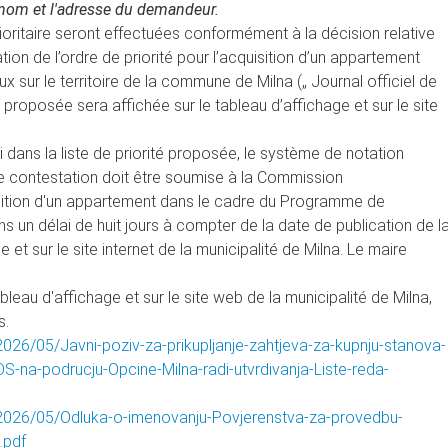
rénom et l'adresse du demandeur.
e prioritaire seront effectuées conformément à la décision relative
ion de l’ordre de priorité pour l’acquisition d’un appartement
ur le territoire de la commune de Milna („ Journal officiel de
e proposée sera affichée sur le tableau d’affichage et sur le site
i dans la liste de priorité proposée, le système de notation
tte contestation doit être soumise à la Commission
quisition d'un appartement dans le cadre du Programme de
s un délai de huit jours à compter de la date de publication de l
e et sur le site internet de la municipalité de Milna. Le maire
tableau d'affichage et sur le site web de la municipalité de Milna,
s.
026/05/Javni-poziv-za-prikupljanje-zahtjeva-za-kupnju-stanova-
-na-podrucju-Opcine-Milna-radi-utvrdivanja-Liste-reda-
/2026/05/Odluka-o-imenovanju-Povjerenstva-za-provedbu-
.pdf