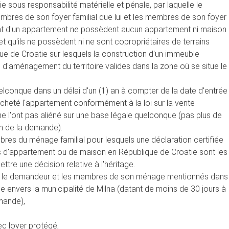
e sous responsabilité matérielle et pénale, par laquelle le
bres de son foyer familial que lui et les membres de son foyer
at d'un appartement ne possèdent aucun appartement ni maison
 et qu'ils ne possèdent ni ne sont copropriétaires de terrains
ique de Croatie sur lesquels la construction d'un immeuble
 d'aménagement du territoire valides dans la zone où se situe le
uelconque dans un délai d'un (1) an à compter de la date d'entrée
 acheté l'appartement conformément à la loi sur la vente
ne l'ont pas aliéné sur une base légale quelconque (pas plus de
n de la demande).
res du ménage familial pour lesquels une déclaration certifiée
as d'appartement ou de maison en République de Croatie sont les
ttre une décision relative à l'héritage.
que le demandeur et les membres de son ménage mentionnés dans
 envers la municipalité de Milna (datant de moins de 30 jours à
mande),
c loyer protégé,