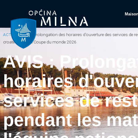
Maiso
ACTUEL
/
AVIS : Prolongation des horaires d'ouverture des services de r
croate lors de la Coupe du monde 2026.
AVIS : Prolonga
horaires d'ouve
services de res
pendant les ma