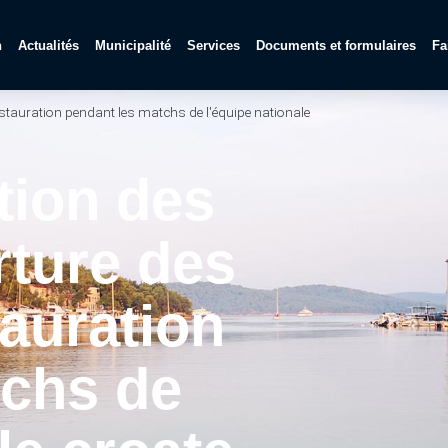
n
Actualités
Municipalité
Services
Documents et formulaires
Fa
estauration pendant les matchs de l'équipe nationale
tion des
rture des
tauration
tchs de