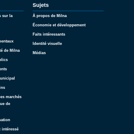
Sujets
 sur la
À propos de Milna
Économie et développement
Faits intéressants
mentaux
Identité visuelle
té de Milna
Médias
lics
ents
unicipal
ins
 des marchés
que de
mation
 intéressé