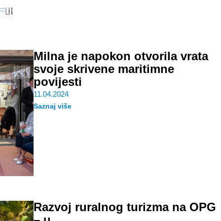
Milna je napokon otvorila vrata
svoje skrivene maritimne
povijesti
11.04.2024
Saznaj više
Razvoj ruralnog turizma na OPG
– u