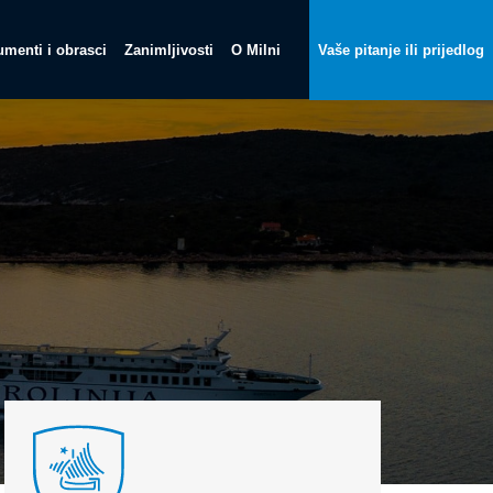
menti i obrasci
Zanimljivosti
O Milni
Vaše pitanje ili prijedlog