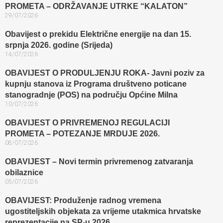
PROMETA – ODRŽAVANJE UTRKE “KALATON”
29/07/2026
Obavijest o prekidu Električne energije na dan 15.
srpnja 2026. godine (Srijeda)
14/07/2026
OBAVIJEST O PRODULJENJU ROKA- Javni poziv za
kupnju stanova iz Programa društveno poticane
stanogradnje (POS) na području Općine Milna
10/07/2026
OBAVIJEST O PRIVREMENOJ REGULACIJI
PROMETA – POTEZANJE MRDUJE 2026.
08/07/2026
OBAVIJEST – Novi termin privremenog zatvaranja
obilaznice​
05/07/2026
OBAVIJEST: Produženje radnog vremena
ugostiteljskih objekata za vrijeme utakmica hrvatske
reprezentacije na SP-u 2026.