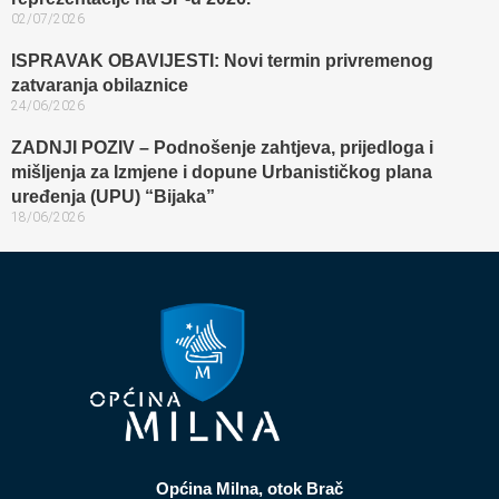
02/07/2026
ISPRAVAK OBAVIJESTI: Novi termin privremenog
zatvaranja obilaznice​
24/06/2026
ZADNJI POZIV – Podnošenje zahtjeva, prijedloga i
mišljenja za Izmjene i dopune Urbanističkog plana
uređenja (UPU) “Bijaka”
18/06/2026
Općina Milna, otok Brač