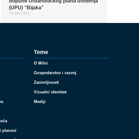
dopune Urbanističkog plana uređenja
(UPU) “Bijaka”
18/06/2026
Teme
O Milni
Gospodarstvo i razvoj
Zanimljivosti
Vizualni identitet
va
Mediji
jeća
i planovi