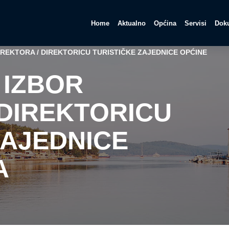
Home
Aktualno
Općina
Servisi
Doku
IREKTORA / DIREKTORICU TURISTIČKE ZAJEDNICE OPĆINE
 IZBOR
 DIREKTORICU
ZAJEDNICE
A