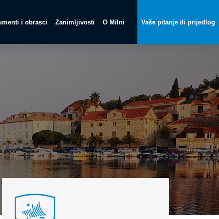
menti i obrasci
Zanimljivosti
O Milni
Vaše pitanje ili prijedlog