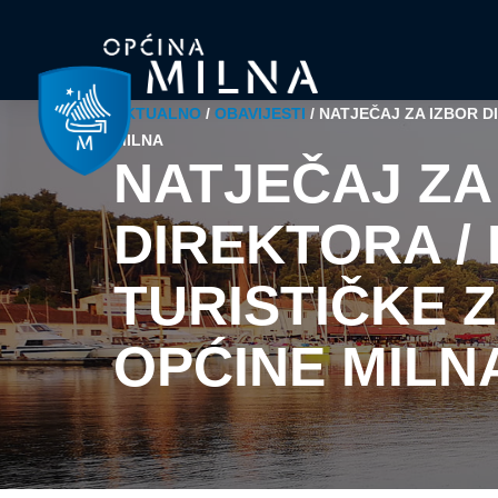
AKTUALNO
/
OBAVIJESTI
/
NATJEČAJ ZA IZBOR D
MILNA
NATJEČAJ ZA
DIREKTORA /
TURISTIČKE 
OPĆINE MILN