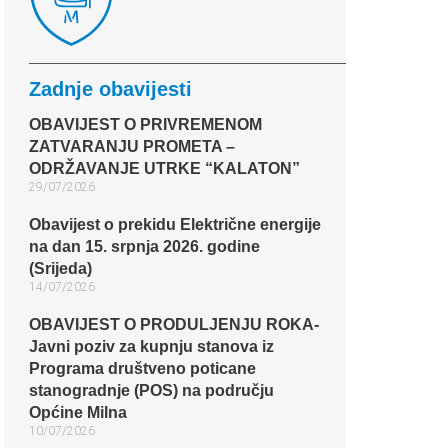
Zadnje obavijesti
OBAVIJEST O PRIVREMENOM
ZATVARANJU PROMETA –
ODRŽAVANJE UTRKE “KALATON”
29/07/2026
Obavijest o prekidu Električne energije
na dan 15. srpnja 2026. godine
(Srijeda)
14/07/2026
OBAVIJEST O PRODULJENJU ROKA-
Javni poziv za kupnju stanova iz
Programa društveno poticane
stanogradnje (POS) na području
Općine Milna
10/07/2026