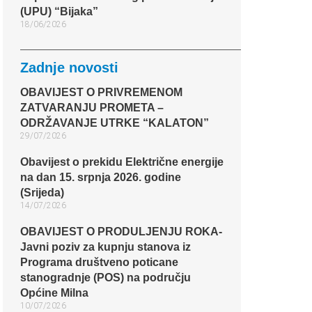
(UPU) “Bijaka”
18/06/2026
Zadnje novosti
OBAVIJEST O PRIVREMENOM
ZATVARANJU PROMETA –
ODRŽAVANJE UTRKE “KALATON”
29/07/2026
Obavijest o prekidu Električne energije
na dan 15. srpnja 2026. godine
(Srijeda)
14/07/2026
OBAVIJEST O PRODULJENJU ROKA-
Javni poziv za kupnju stanova iz
Programa društveno poticane
stanogradnje (POS) na području
Općine Milna
10/07/2026