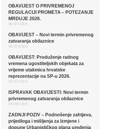
OBAVIJEST O PRIVREMENOJ
REGULACIJI PROMETA – POTEZANJE
MRDUJE 2026.
08/07/2026
OBAVIJEST – Novi termin privremenog
zatvaranja obilaznice​
05/07/2026
OBAVIJEST: Produženje radnog
vremena ugostiteljskih objekata za
vrijeme utakmica hrvatske
reprezentacije na SP-u 2026.
02/07/2026
ISPRAVAK OBAVIJESTI: Novi termin
privremenog zatvaranja obilaznice​
24/06/2026
ZADNJI POZIV – Podnošenje zahtjeva,
prijedloga i mišljenja za Izmjene i
dopune Urbanističkog plana uređenja