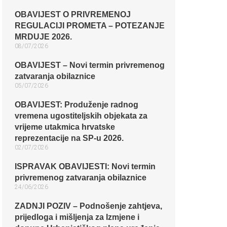
OBAVIJEST O PRIVREMENOJ
REGULACIJI PROMETA – POTEZANJE
MRDUJE 2026.
08/07/2026
OBAVIJEST – Novi termin privremenog
zatvaranja obilaznice​
05/07/2026
OBAVIJEST: Produženje radnog
vremena ugostiteljskih objekata za
vrijeme utakmica hrvatske
reprezentacije na SP-u 2026.
02/07/2026
ISPRAVAK OBAVIJESTI: Novi termin
privremenog zatvaranja obilaznice​
24/06/2026
ZADNJI POZIV – Podnošenje zahtjeva,
prijedloga i mišljenja za Izmjene i