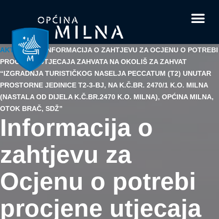
Dokumenti i obrasci
Vaše pitanje i
AKTUALNO
/
INFORMACIJA O ZAHTJEVU ZA OCJENU O POTREBI
PROCJENE UTJECAJA ZAHVATA NA OKOLIŠ ZA ZAHVAT
“IZGRADNJA TURISTIČKOG NASELJA PECCATUM (T2) UNUTAR
PROSTORNE JEDINICE T2-3-BJ, NA K.Č.BR. 2470/1 K.O. MILNA
(NASTALA OD DIJELA K.Č.BR.2470 K.O. MILNA), OPĆINA MILNA,
OTOK BRAČ, SDŽ”
Informacija o
zahtjevu za
Ocjenu o potrebi
procjene utjecaja