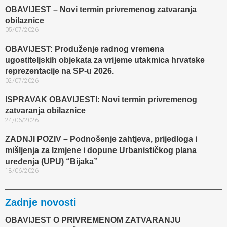
OBAVIJEST – Novi termin privremenog zatvaranja
obilaznice​
05/07/2026
OBAVIJEST: Produženje radnog vremena
ugostiteljskih objekata za vrijeme utakmica hrvatske
reprezentacije na SP-u 2026.
02/07/2026
ISPRAVAK OBAVIJESTI: Novi termin privremenog
zatvaranja obilaznice​
24/06/2026
ZADNJI POZIV – Podnošenje zahtjeva, prijedloga i
mišljenja za Izmjene i dopune Urbanističkog plana
uređenja (UPU) “Bijaka”
18/06/2026
Zadnje novosti
OBAVIJEST O PRIVREMENOM ZATVARANJU