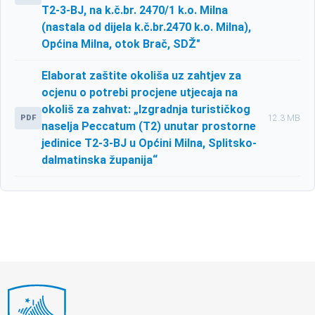
T2-3-BJ, na k.č.br. 2470/1 k.o. Milna
(nastala od dijela k.č.br.2470 k.o. Milna),
Općina Milna, otok Brač, SDŽ"
Elaborat zaštite okoliša uz zahtjev za
ocjenu o potrebi procjene utjecaja na
okoliš za zahvat: „Izgradnja turističkog
PDF
12.3 MB
naselja Peccatum (T2) unutar prostorne
jedinice T2-3-BJ u Općini Milna, Splitsko-
dalmatinska županija“