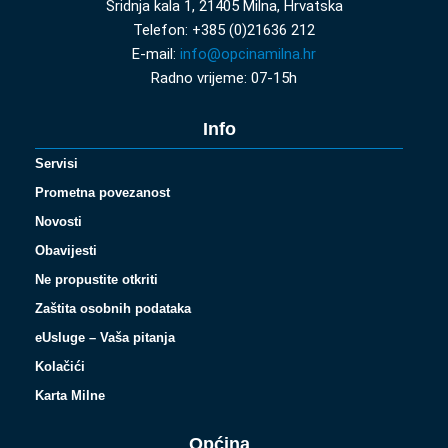
Sridnja kala 1, 21405 Milna, Hrvatska
Telefon: +385 (0)21636 212
E-mail:
info@opcinamilna.hr
Radno vrijeme: 07-15h
Info
Servisi
Prometna povezanost
Novosti
Obavijesti
Ne propustite otkriti
Zaštita osobnih podataka
eUsluge – Vaša pitanja
Kolačići
Karta Milne
Općina