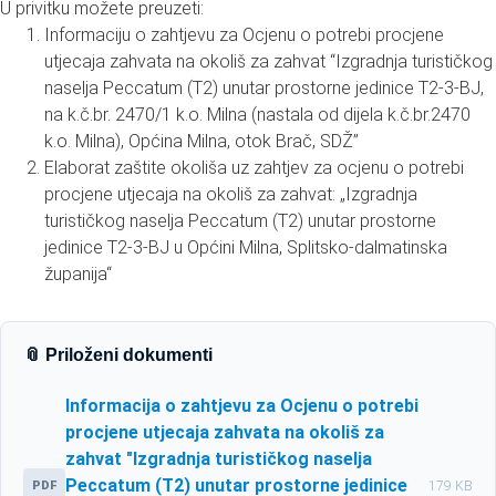
U privitku možete preuzeti:
Informaciju o zahtjevu za Ocjenu o potrebi procjene
utjecaja zahvata na okoliš za zahvat “Izgradnja turističkog
naselja Peccatum (T2) unutar prostorne jedinice T2-3-BJ,
na k.č.br. 2470/1 k.o. Milna (nastala od dijela k.č.br.2470
k.o. Milna), Općina Milna, otok Brač, SDŽ”
Elaborat zaštite okoliša uz zahtjev za ocjenu o potrebi
procjene utjecaja na okoliš za zahvat: „Izgradnja
turističkog naselja Peccatum (T2) unutar prostorne
jedinice T2-3-BJ u Općini Milna, Splitsko-dalmatinska
županija“
📎 Priloženi dokumenti
Informacija o zahtjevu za Ocjenu o potrebi
procjene utjecaja zahvata na okoliš za
zahvat "Izgradnja turističkog naselja
Peccatum (T2) unutar prostorne jedinice
PDF
179 KB