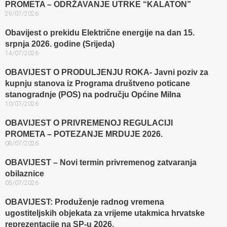
PROMETA – ODRŽAVANJE UTRKE “KALATON”
29/07/2026
Obavijest o prekidu Električne energije na dan 15.
srpnja 2026. godine (Srijeda)
14/07/2026
OBAVIJEST O PRODULJENJU ROKA- Javni poziv za
kupnju stanova iz Programa društveno poticane
stanogradnje (POS) na području Općine Milna
10/07/2026
OBAVIJEST O PRIVREMENOJ REGULACIJI
PROMETA – POTEZANJE MRDUJE 2026.
08/07/2026
OBAVIJEST – Novi termin privremenog zatvaranja
obilaznice​
05/07/2026
OBAVIJEST: Produženje radnog vremena
ugostiteljskih objekata za vrijeme utakmica hrvatske
reprezentacije na SP-u 2026.