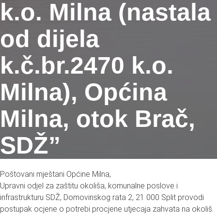
k.o. Milna (nastala
od dijela
k.č.br.2470 k.o.
Milna), Općina
Milna, otok Brač,
SDŽ”
Poštovani mještani Općine Milna,
Upravni odjel za zaštitu okoliša, komunalne poslove i
infrastrukturu SDŽ, Domovinskog rata 2, 21 000 Split provodi
postupak ocjene o potrebi procjene utjecaja zahvata na okoliš.