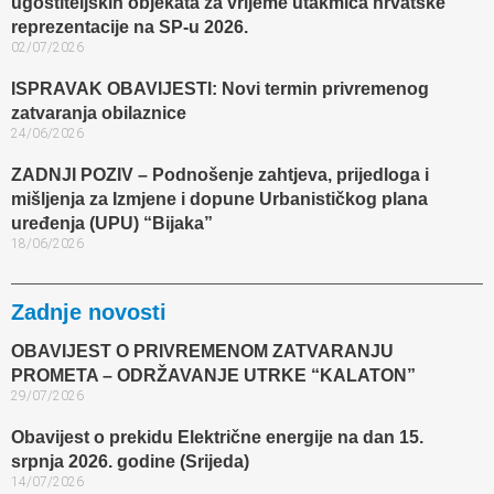
ugostiteljskih objekata za vrijeme utakmica hrvatske
reprezentacije na SP-u 2026.
02/07/2026
ISPRAVAK OBAVIJESTI: Novi termin privremenog
zatvaranja obilaznice​
24/06/2026
ZADNJI POZIV – Podnošenje zahtjeva, prijedloga i
mišljenja za Izmjene i dopune Urbanističkog plana
uređenja (UPU) “Bijaka”
18/06/2026
Zadnje novosti
OBAVIJEST O PRIVREMENOM ZATVARANJU
PROMETA – ODRŽAVANJE UTRKE “KALATON”
29/07/2026
Obavijest o prekidu Električne energije na dan 15.
srpnja 2026. godine (Srijeda)
14/07/2026