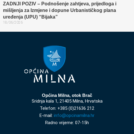
ZADNJI POZIV – Podnošenje zahtjeva, prijedloga i
mišljenja za Izmjene i dopune Urbanističkog plana
uređenja (UPU) “Bijaka”
18/06/2026
Općina Milna, otok Brač
Sridnja kala 1, 21405 Milna, Hrvatska
Telefon: +385 (0)21636 212
E-mail:
info@opcinamilna.hr
Radno vrijeme: 07-15h