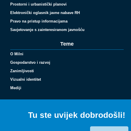
Prostorni i urbanistički planovi
Elektronički oglasnik javne nabave RH
Pravo na pristup informacijama
Savjetovanje s zainteresiranom javnošću
Teme
O Milni
Gospodarstvo i razvoj
Zanimljivosti
Vizualni identitet
Español
Mediji
Français
Italiano
Tu ste uvijek dobrodošli!
Deutsch
English (UK)