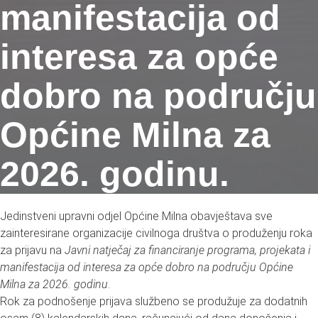
manifestacija od
interesa za opće
dobro na području
Općine Milna za
2026. godinu.
Jedinstveni upravni odjel Općine Milna obavještava sve
zainteresirane organizacije civilnoga društva o produženju roka
za prijavu na
Javni natječaj za financiranje programa, projekata i
manifestacija od interesa za opće dobro na području Općine
Milna za 2026. godinu
.
Rok za podnošenje prijava službeno se produžuje za dodatnih