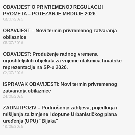
OBAVIJEST O PRIVREMENOJ REGULACIJI
PROMETA – POTEZANJE MRDUJE 2026.
08/07/2026
OBAVIJEST – Novi termin privremenog zatvaranja
obilaznice​
05/07/2026
OBAVIJEST: Produženje radnog vremena
ugostiteljskih objekata za vrijeme utakmica hrvatske
reprezentacije na SP-u 2026.
02/07/2026
ISPRAVAK OBAVIJESTI: Novi termin privremenog
zatvaranja obilaznice​
24/06/2026
ZADNJI POZIV – Podnošenje zahtjeva, prijedloga i
mišljenja za Izmjene i dopune Urbanističkog plana
uređenja (UPU) “Bijaka”
18/06/2026