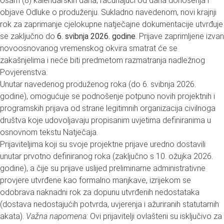
osam (8) kalendarskih dana, računajući od dana donošenja i
objave Odluke o produženju. Sukladno navedenom, novi krajnji
rok za zaprimanje cjelokupne natječajne dokumentacije utvrđuje
se zaključno do
6. svibnja 2026. godine
. Prijave zaprimljene izvan
novoosnovanog vremenskog okvira smatrat će se
zakašnjelima i neće biti predmetom razmatranja nadležnog
Povjerenstva.
Unutar navedenog produženog roka (do 6. svibnja 2026.
godine), omogućuje se podnošenje potpuno novih projektnih i
programskih prijava od strane legitimnih organizacija civilnoga
društva koje udovoljavaju propisanim uvjetima definiranima u
osnovnom tekstu Natječaja.
Prijaviteljima koji su svoje projektne prijave uredno dostavili
unutar prvotno definiranog roka (zaključno s 10. ožujka 2026.
godine), a čije su prijave uslijed preliminarne administrativne
provjere utvrđene kao formalno manjkave, izrijekom se
odobrava naknadni rok za dopunu utvrđenih nedostataka
(dostava nedostajućih potvrda, uvjerenja i ažuriranih statutarnih
akata).
Važna napomena:
Ovi prijavitelji ovlašteni su isključivo za