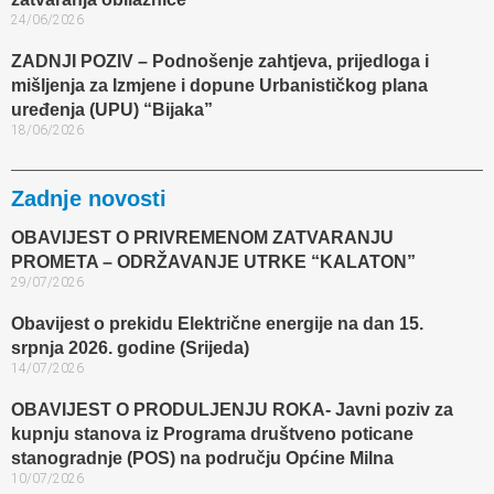
24/06/2026
ZADNJI POZIV – Podnošenje zahtjeva, prijedloga i
mišljenja za Izmjene i dopune Urbanističkog plana
uređenja (UPU) “Bijaka”
18/06/2026
Zadnje novosti
OBAVIJEST O PRIVREMENOM ZATVARANJU
PROMETA – ODRŽAVANJE UTRKE “KALATON”
29/07/2026
Obavijest o prekidu Električne energije na dan 15.
srpnja 2026. godine (Srijeda)
14/07/2026
OBAVIJEST O PRODULJENJU ROKA- Javni poziv za
kupnju stanova iz Programa društveno poticane
stanogradnje (POS) na području Općine Milna
10/07/2026