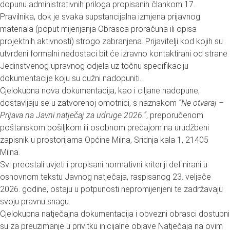
dopunu administrativnih priloga propisanih člankom 17.
Pravilnika, dok je svaka supstancijalna izmjena prijavnog
materiala (poput mijenjanja Obrasca proračuna ili opisa
projektnih aktivnosti) strogo zabranjena. Prijavitelji kod kojih su
utvrđeni formalni nedostaci bit će izravno kontaktirani od strane
Jedinstvenog upravnog odjela uz točnu specifikaciju
dokumentacije koju su dužni nadopuniti.
Cjelokupna nova dokumentacija, kao i ciljane nadopune,
dostavljaju se u zatvorenoj omotnici, s naznakom
“Ne otvaraj –
Prijava na Javni natječaj za udruge 2026.”
, preporučenom
poštanskom pošiljkom ili osobnom predajom na urudžbeni
zapisnik u prostorijama Općine Milna, Sridnja kala 1, 21405
Milna.
Svi preostali uvjeti i propisani normativni kriteriji definirani u
osnovnom tekstu Javnog natječaja, raspisanog 23. veljače
2026. godine, ostaju u potpunosti nepromijenjeni te zadržavaju
svoju pravnu snagu.
Cjelokupna natječajna dokumentacija i obvezni obrasci dostupni
su za preuzimanje u privitku inicijalne objave Natječaja na ovim