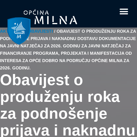
Dokumenti i obrasci
Vaše pitanje i
AKTUALNO
/
OBAVIJESTI
/
OBAVIJEST O PRODUŽENJU ROKA ZA
PODNOŠENJE PRIJAVA I NAKNADNU DOSTAVU DOKUMENTACIJE
NA JAVNI NATJEČAJ ZA 2026. GODINU ZA JAVNI NATJEČAJ ZA
FINANCIRANJE PROGRAMA, PROJEKATA I MANIFESTACIJA OD
INTERESA ZA OPĆE DOBRO NA PODRUČJU OPĆINE MILNA ZA
2026. GODINU.
Obavijest o
produženju roka
za podnošenje
prijava i naknadnu