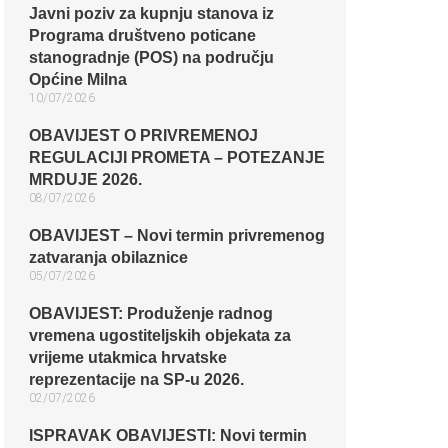
Javni poziv za kupnju stanova iz
Programa društveno poticane
stanogradnje (POS) na području
Općine Milna
10/07/2026
OBAVIJEST O PRIVREMENOJ
REGULACIJI PROMETA – POTEZANJE
MRDUJE 2026.
08/07/2026
OBAVIJEST – Novi termin privremenog
zatvaranja obilaznice​
05/07/2026
OBAVIJEST: Produženje radnog
vremena ugostiteljskih objekata za
vrijeme utakmica hrvatske
reprezentacije na SP-u 2026.
02/07/2026
ISPRAVAK OBAVIJESTI: Novi termin