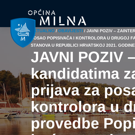
AKTUALNO
/
OBAVIJESTI
/
JAVNI POZIV – ZAINT
POSAO POPISIVAČA I KONTROLORA U DRUGOJ FA
STANOVA U REPUBLICI HRVATSKOJ 2021. GODINE
JAVNI POZIV –
kandidatima z
prijava za pos
kontrolora u d
provedbe Popi