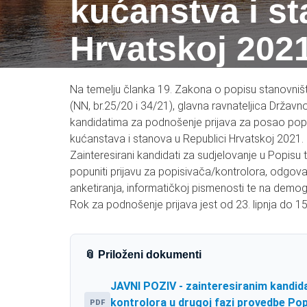
kućanstva i st
Hrvatskoj 202
Na temelju članka 19. Zakona o popisu stanovništ
(NN, br.25/20 i 34/21), glavna ravnateljica Držav
kandidatima za podnošenje prijava za posao popis
kućanstava i stanova u Republici Hrvatskoj 2021.
Zainteresirani kandidati za sudjelovanje u Popis
popuniti prijavu za popisivača/kontrolora, odgov
anketiranja, informatičkoj pismenosti te na demog
Rok za podnošenje prijava jest od 23. lipnja do 15
📎 Priloženi dokumenti
JAVNI POZIV - zainteresiranim kandida
kontrolora u drugoj fazi provedbe Pop
PDF