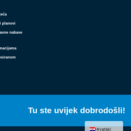
jeća
i planovi
javne nabave
rmacijama
resiranom
Español
Français
Italiano
Tu ste uvijek dobrodošli!
Deutsch
English (UK)
Hrvatski