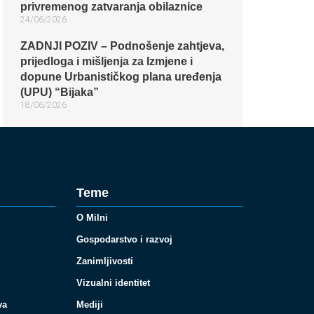
privremenog zatvaranja obilaznice​
24/06/2026
ZADNJI POZIV – Podnošenje zahtjeva,
prijedloga i mišljenja za Izmjene i
dopune Urbanističkog plana uređenja
(UPU) “Bijaka”
18/06/2026
Teme
O Milni
Gospodarstvo i razvoj
Zanimljivosti
Vizualni identitet
va
Mediji