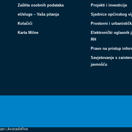
Zaštita osobnih podataka
Projekti i investicije
eUsluge – Vaša pitanja
Sjednice općinskog vi
Kolačići
Prostorni i urbanističk
Karta Milne
Elektronički oglasnik 
RH
Pravo na pristup info
Savjetovanje s zainte
javnošću
gan i AvocadoFive