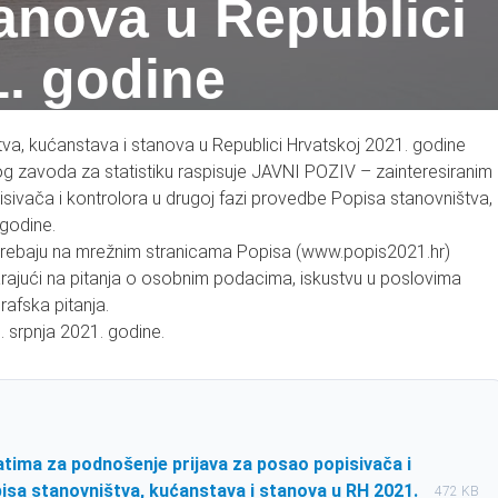
anova u Republici
1. godine
va, kućanstava i stanova u Republici Hrvatskoj 2021. godine
nog zavoda za statistiku raspisuje JAVNI POZIV – zainteresiranim
ivača i kontrolora u drugoj fazi provedbe Popisa stanovništva,
 godine.
u trebaju na mrežnim stranicama Popisa (www.popis2021.hr)
arajući na pitanja o osobnim podacima, iskustvu u poslovima
rafska pitanja.
. srpnja 2021. godine.
tima za podnošenje prijava za posao popisivača i
isa stanovništva, kućanstava i stanova u RH 2021.
472 KB