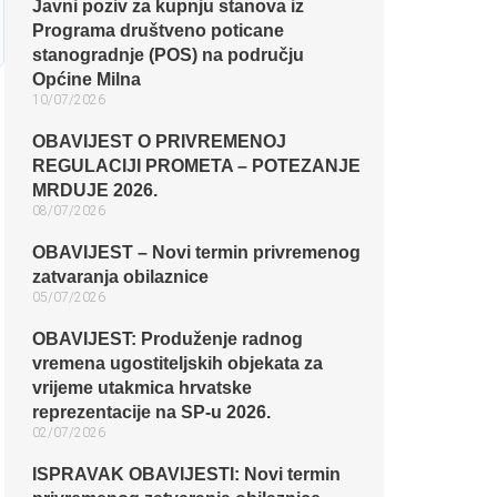
Javni poziv za kupnju stanova iz
Programa društveno poticane
stanogradnje (POS) na području
Općine Milna
10/07/2026
OBAVIJEST O PRIVREMENOJ
REGULACIJI PROMETA – POTEZANJE
MRDUJE 2026.
08/07/2026
OBAVIJEST – Novi termin privremenog
zatvaranja obilaznice​
05/07/2026
OBAVIJEST: Produženje radnog
vremena ugostiteljskih objekata za
vrijeme utakmica hrvatske
reprezentacije na SP-u 2026.
02/07/2026
ISPRAVAK OBAVIJESTI: Novi termin