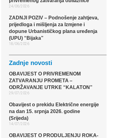
privremenog zatvaranja obilaznice​
24/06/2026
ZADNJI POZIV – Podnošenje zahtjeva,
prijedloga i mišljenja za Izmjene i
dopune Urbanističkog plana uređenja
(UPU) “Bijaka”
18/06/2026
Zadnje novosti
OBAVIJEST O PRIVREMENOM
ZATVARANJU PROMETA –
ODRŽAVANJE UTRKE “KALATON”
29/07/2026
Obavijest o prekidu Električne energije
na dan 15. srpnja 2026. godine
(Srijeda)
14/07/2026
OBAVIJEST O PRODULJENJU ROKA-