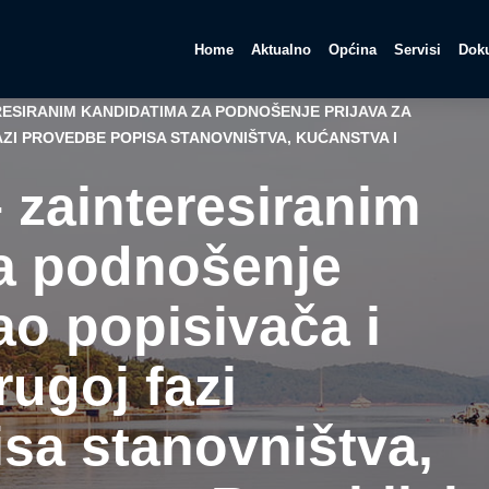
Home
Aktualno
Općina
Servisi
Doku
ERESIRANIM KANDIDATIMA ZA PODNOŠENJE PRIJAVA ZA
ZI PROVEDBE POPISA STANOVNIŠTVA, KUĆANSTVA I
 zainteresiranim
a podnošenje
ao popisivača i
rugoj fazi
sa stanovništva,