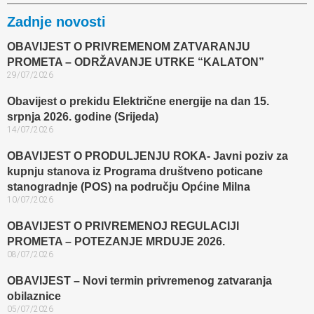
Zadnje novosti
OBAVIJEST O PRIVREMENOM ZATVARANJU
PROMETA – ODRŽAVANJE UTRKE “KALATON”
29/07/2026
Obavijest o prekidu Električne energije na dan 15.
srpnja 2026. godine (Srijeda)
14/07/2026
OBAVIJEST O PRODULJENJU ROKA- Javni poziv za
kupnju stanova iz Programa društveno poticane
stanogradnje (POS) na području Općine Milna
10/07/2026
OBAVIJEST O PRIVREMENOJ REGULACIJI
PROMETA – POTEZANJE MRDUJE 2026.
08/07/2026
OBAVIJEST – Novi termin privremenog zatvaranja
obilaznice​
05/07/2026