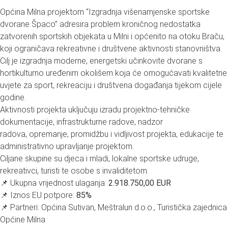
Općina Milna projektom “Izgradnja višenamjenske sportske
dvorane Špaco” adresira problem kroničnog nedostatka
zatvorenih sportskih objekata u Milni i općenito na otoku Braču,
koji ograničava rekreativne i društvene aktivnosti stanovništva.
Cilj je izgradnja moderne, energetski učinkovite dvorane s
hortikulturno uređenim okolišem koja će omogućavati kvalitetne
uvjete za sport, rekreacĳu i društvena događanja tĳekom cĳele
godine.
Aktivnosti projekta uključuju izradu projektno-tehničke
dokumentacĳe, infrastrukturne radove, nadzor
radova, opremanje, promidžbu i vidljivost projekta, edukacĳe te
administrativno upravljanje projektom.
Ciljane skupine su djeca i mladi, lokalne sportske udruge,
rekreativci, turisti te osobe s invaliditetom.
📌 Ukupna vrijednost ulaganja:
2.918.750,00 EUR
📌 Iznos EU potpore:
85%
📌 Partneri: Općina Sutivan, Meštralun d.o.o., Turistička zajednica
Općine Milna