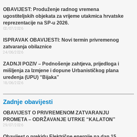
OBAVIJEST: Produženje radnog vremena
ugostiteljskih objekata za vrijeme utakmica hrvatske
reprezentacije na SP-u 2026.
02/07/2026
ISPRAVAK OBAVIJESTI: Novi termin privremenog
zatvaranja obilaznice​
24/06/2026
ZADNJI POZIV – Podnošenje zahtjeva, prijedloga i
mišljenja za Izmjene i dopune Urbanističkog plana
uređenja (UPU) “Bijaka”
18/06/2026
Zadnje obavijesti
OBAVIJEST O PRIVREMENOM ZATVARANJU
PROMETA – ODRŽAVANJE UTRKE “KALATON”
29/07/2026
Obavijest o prekidu Električne energije na dan 15.