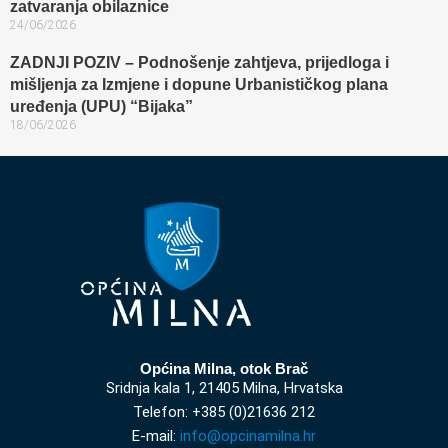
zatvaranja obilaznice​
24/06/2026
ZADNJI POZIV – Podnošenje zahtjeva, prijedloga i
mišljenja za Izmjene i dopune Urbanističkog plana
uređenja (UPU) “Bijaka”
18/06/2026
Općina Milna, otok Brač
Sridnja kala 1, 21405 Milna, Hrvatska
Telefon: +385 (0)21636 212
E-mail:
info@opcinamilna.hr