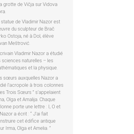
la grotte de Vičja sur Vidova
ra.
 statue de Vladimir Nazor est
œuvre du sculpteur de Brač
rko Ostoja, né à Dol, élève
Ivan Meštrović.
écrivain Vladimir Nazor a étudié
s sciences naturelles – les
thématiques et la physique.
s sœurs auxquelles Nazor a
dié l'acropole à trois colonnes
Les Trois Sœurs ” s'appelaient
ma, Olga et Amalija. Chaque
lonne porte une lettre : I, O et
Nazor a écrit : “ J'ai fait
nstruire cet édifice antique
ur Irma, Olga et Amelia. ”