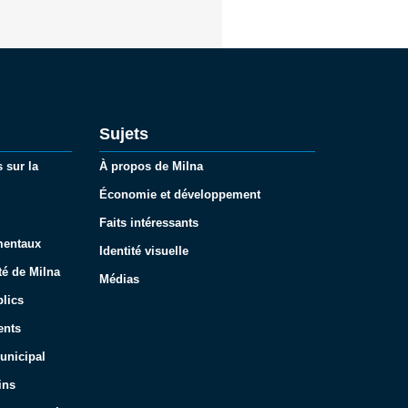
Sujets
 sur la
À propos de Milna
Économie et développement
Faits intéressants
mentaux
Identité visuelle
té de Milna
Médias
lics
ents
unicipal
ins