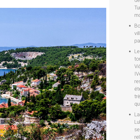
de
Tu
mo
Bo
vi
pa
Le
to
Vi
IV
re
ét
tr
qu
La
Lu
se
re