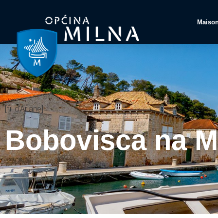
Maiso
[fil d'Ariane]
Bobovisca na M