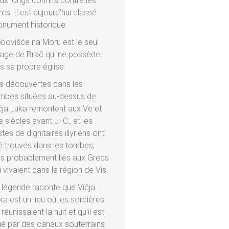
ux longs conflits contre les
rcs. Il est aujourd'hui classé
nument historique.
bovišće na Moru est le seul
llage de Brač qui ne possède
s sa propre église.
s découvertes dans les
mbes situées au-dessus de
čja Luka remontent aux Ve et
e siècles avant J.-C., et les
stes de dignitaires illyriens ont
é trouvés dans les tombes,
ès probablement liés aux Grecs
i vivaient dans la région de Vis.
 légende raconte que Vičja
ka est un lieu où les sorcières
 réunissaient la nuit et qu'il est
lié par des canaux souterrains