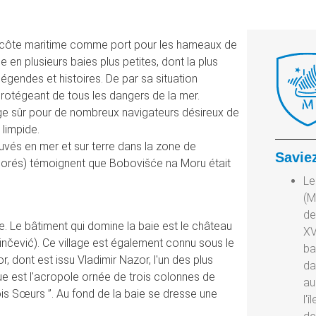
la côte maritime comme port pour les hameaux de
 en plusieurs baies plus petites, dont la plus
égendes et histoires. De par sa situation
s protégeant de tous les dangers de la mer.
age sûr pour de nombreux navigateurs désireux de
 limpide.
vés en mer et sur terre dans la zone de
Savie
plorés) témoignent que Bobovišće na Moru était
Le
(M
de
e. Le bâtiment qui domine la baie est le château
XV
rinčević). Ce village est également connu sous le
ba
r, dont est issu Vladimir Nazor, l'un des plus
da
 est l'acropole ornée de trois colonnes de
au
is Sœurs ”. Au fond de la baie se dresse une
l'