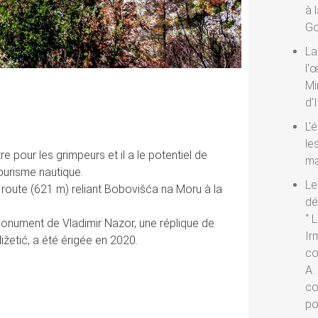
à 
Go
La
l'
Mi
d'
L'
le
e pour les grimpeurs et il a le potentiel de
ma
tourisme nautique.
Le
 route (621 m) reliant Bobovišća na Moru à la
dé
“ 
monument de Vladimir Nazor, une réplique de
Ir
ižetić, a été érigée en 2020.
co
A. 
co
po