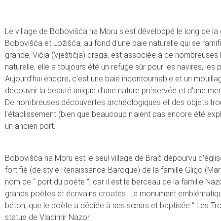
Le village de Bobovišća na Moru s'est développé le long de 
Bobovišća et Ložišća, au fond d'une baie naturelle qui se ramifie
grande, Vičja (Vještičja) draga, est associée à de nombreuses l
naturelle, elle a toujours été un refuge sûr pour les navires, le
Aujourd'hui encore, c'est une baie incontournable et un mouill
découvrir la beauté unique d'une nature préservée et d'une mer
De nombreuses découvertes archéologiques et des objets trou
l'établissement (bien que beaucoup n'aient pas encore été ex
un ancien port.
Bobovišća na Moru est le seul village de Brač dépourvu d'églis
fortifié (de style Renaissance-Baroque) de la famille Gligo (Ma
nom de “ port du poète ”, car il est le berceau de la famille Nazo
grands poètes et écrivains croates. Le monument emblématique
béton, que le poète a dédiée à ses sœurs et baptisée “ Les Tro
statue de Vladimir Nazor.