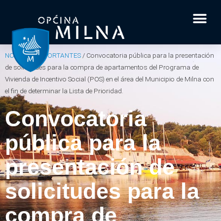
Documentos y f
Datos inter
Acerca de Milna
Su pregunt
NOTICIAS IMPORTANTES
/
Convocatoria pública para la presentación
de solicitudes para la compra de apartamentos del Programa de
Vivienda de Incentivo Social (POS) en el área del Municipio de Milna con
el fin de determinar la Lista de Prioridad.
Convocatoria
pública para la
presentación de
solicitudes para la
compra de