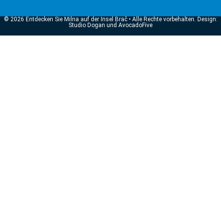
© 2026 Entdecken Sie Milna auf der Insel Brač • Alle Rechte vorbehalten. Design:
Studio Dogan und AvocadoFive