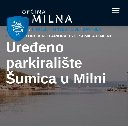
Dokumenti i obrasci
Vaše pitanje i
AKTUALNO
/
PROJEKTI I INVESTICIJE
/
ZAVRŠENI
PROJEKT
/
UREĐENO PARKIRALIŠTE ŠUMICA U MILNI
Uređeno
parkiralište
Šumica u Milni