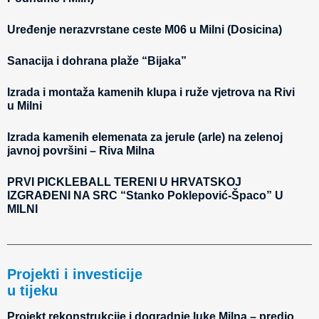
Uređenje nerazvrstane ceste M06 u Milni (Dosicina)
Sanacija i dohrana plaže “Bijaka”
Izrada i montaža kamenih klupa i ruže vjetrova na Rivi
u Milni
Izrada kamenih elemenata za jerule (arle) na zelenoj
javnoj površini – Riva Milna
PRVI PICKLEBALL TERENI U HRVATSKOJ
IZGRAĐENI NA SRC “Stanko Poklepović-Špaco” U
MILNI
Projekti i investicije
u tijeku
Projekt rekonstrukcije i dogradnje luke Milna – predio