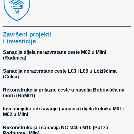
Završeni projekti
i investicije
Sanacija dijela nerazvrstane ceste M02 u Milni
(Rudinica)
Sanacija nerazvrstane ceste L03 i L05 u Ložišćima
(Čelca)
Rekonstrukcija prilazne ceste u naselju Bobovišća na
moru (BnM01)
Investicijsko održavanje (sanacija) dijela kolnika M01 i
M02 u Milni
Rekonstrukcija i sanacija NC M40 i M10 (Put za
Podhume i Mlin)