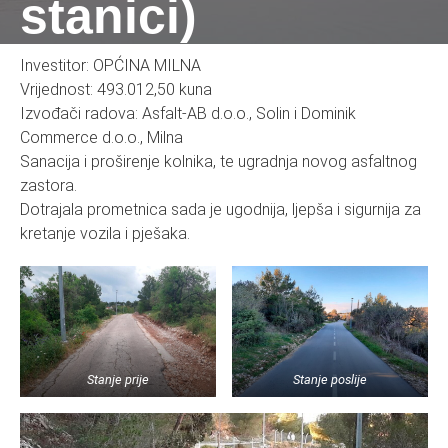
stanici)
Investitor: OPĆINA MILNA
Vrijednost: 493.012,50 kuna
Izvođači radova: Asfalt-AB d.o.o., Solin i Dominik
Commerce d.o.o., Milna
Sanacija i proširenje kolnika, te ugradnja novog asfaltnog
zastora.
Dotrajala prometnica sada je ugodnija, ljepša i sigurnija za
kretanje vozila i pješaka.
Stanje prije
Stanje poslije