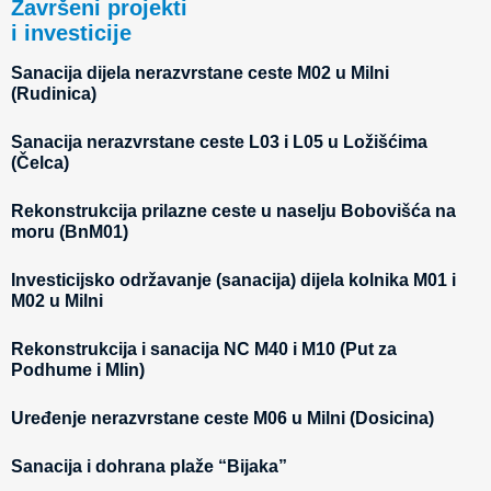
Završeni projekti
i investicije
Sanacija dijela nerazvrstane ceste M02 u Milni
(Rudinica)
Sanacija nerazvrstane ceste L03 i L05 u Ložišćima
(Čelca)
Rekonstrukcija prilazne ceste u naselju Bobovišća na
moru (BnM01)
Investicijsko održavanje (sanacija) dijela kolnika M01 i
M02 u Milni
Rekonstrukcija i sanacija NC M40 i M10 (Put za
Podhume i Mlin)
Uređenje nerazvrstane ceste M06 u Milni (Dosicina)
Sanacija i dohrana plaže “Bijaka”