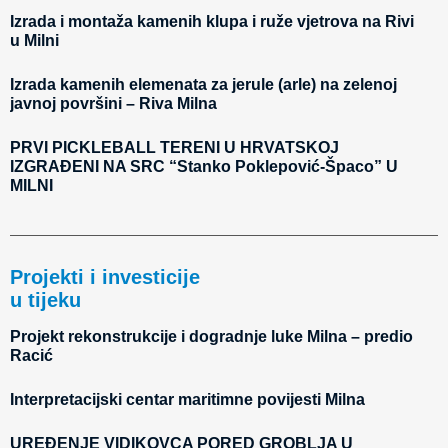
Izrada i montaža kamenih klupa i ruže vjetrova na Rivi
u Milni
Izrada kamenih elemenata za jerule (arle) na zelenoj
javnoj površini – Riva Milna
PRVI PICKLEBALL TERENI U HRVATSKOJ
IZGRAĐENI NA SRC “Stanko Poklepović-Špaco” U
MILNI
Projekti i investicije
u tijeku
Projekt rekonstrukcije i dogradnje luke Milna – predio
Racić
Interpretacijski centar maritimne povijesti Milna
UREĐENJE VIDIKOVCA PORED GROBLJA U