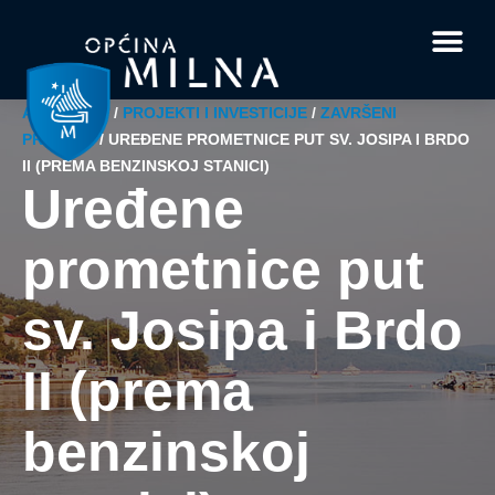
Dokumenti i obrasci
Vaše pitanje i
AKTUALNO
/
PROJEKTI I INVESTICIJE
/
ZAVRŠENI
PROJEKT
/
UREĐENE PROMETNICE PUT SV. JOSIPA I BRDO
II (PREMA BENZINSKOJ STANICI)
Uređene
prometnice put
sv. Josipa i Brdo
II (prema
benzinskoj