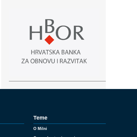
Teme
O Milni