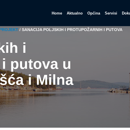
Home
Aktualno
Općina
Servisi
Doku
 PROJEKT
/
SANACIJA POLJSKIH I PROTUPOŽARNIH I PUTOVA
ih i
i putova u
šća i Milna