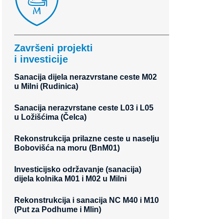
Završeni projekti
i investicije
Sanacija dijela nerazvrstane ceste M02
u Milni (Rudinica)
Sanacija nerazvrstane ceste L03 i L05
u Ložišćima (Čelca)
Rekonstrukcija prilazne ceste u naselju
Bobovišća na moru (BnM01)
Investicijsko održavanje (sanacija)
dijela kolnika M01 i M02 u Milni
Rekonstrukcija i sanacija NC M40 i M10
(Put za Podhume i Mlin)