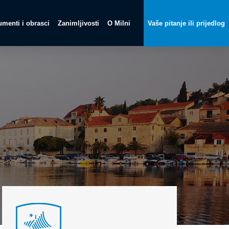
menti i obrasci
Zanimljivosti
O Milni
Vaše pitanje ili prijedlog