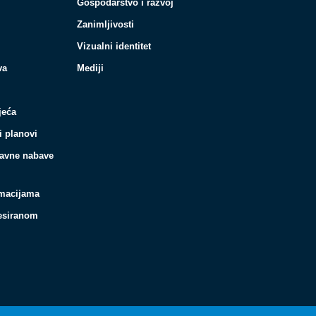
Gospodarstvo i razvoj
Zanimljivosti
Vizualni identitet
va
Mediji
jeća
i planovi
javne nabave
rmacijama
resiranom
Español
Français