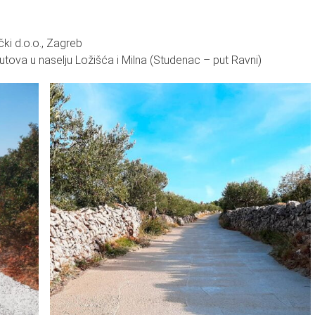
čki d.o.o., Zagreb
putova u naselju Ložišća i Milna (Studenac – put Ravni)