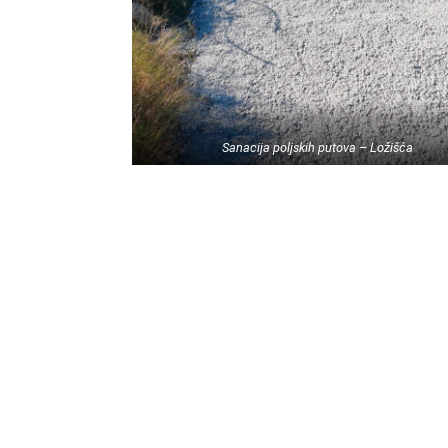
Sanacija poljskih putova – Ložišća