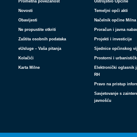
Prometna povezanost
Ustrojstvo Općine
Novosti
Temeljni opći akti
Obavijesti
Načelnik općine Milna
Ne propustite otkriti
Proračun i javna naba
Zaštita osobnih podataka
Projekti i investicije
eUsluge – Vaša pitanja
Sjednice općinskog vi
Kolačići
Prostorni i urbanističk
Karta Milne
Elektronički oglasnik 
RH
Pravo na pristup info
Savjetovanje s zainte
javnošću