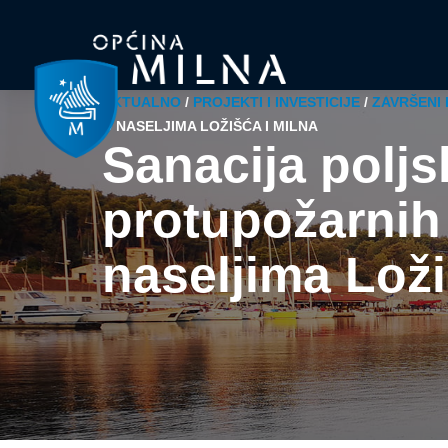
AKTUALNO
/
PROJEKTI I INVESTICIJE
/
ZAVRŠENI
U NASELJIMA LOŽIŠĆA I MILNA
Sanacija poljsk
protupožarnih 
naseljima Loži