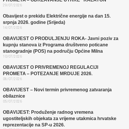
29/07/2026
Obavijest o prekidu Električne energije na dan 15.
srpnja 2026. godine (Srijeda)
14/07/2026
OBAVIJEST O PRODULJENJU ROKA- Javni poziv za
kupnju stanova iz Programa društveno poticane
stanogradnje (POS) na području Općine Milna
10/07/2026
OBAVIJEST O PRIVREMENOJ REGULACIJI
PROMETA – POTEZANJE MRDUJE 2026.
08/07/2026
OBAVIJEST – Novi termin privremenog zatvaranja
obilaznice​
05/07/2026
OBAVIJEST: Produženje radnog vremena
ugostiteljskih objekata za vrijeme utakmica hrvatske
reprezentacije na SP-u 2026.