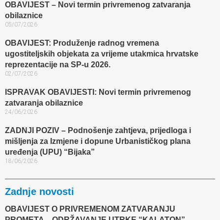
OBAVIJEST – Novi termin privremenog zatvaranja
obilaznice​
05/07/2026
OBAVIJEST: Produženje radnog vremena
ugostiteljskih objekata za vrijeme utakmica hrvatske
reprezentacije na SP-u 2026.
02/07/2026
ISPRAVAK OBAVIJESTI: Novi termin privremenog
zatvaranja obilaznice​
24/06/2026
ZADNJI POZIV – Podnošenje zahtjeva, prijedloga i
mišljenja za Izmjene i dopune Urbanističkog plana
uređenja (UPU) “Bijaka”
18/06/2026
Zadnje novosti
OBAVIJEST O PRIVREMENOM ZATVARANJU
PROMETA – ODRŽAVANJE UTRKE “KALATON”