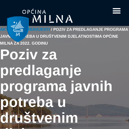
Dokumenti i obrasci
Vaše pitanje i
AKTUALNO
/
OBAVIJESTI
/
POZIV ZA PREDLAGANJE PROGRAMA
JAVNIH POTREBA U DRUŠTVENIM DJELATNOSTIMA OPĆINE
MILNA ZA 2022. GODINU
Poziv za
predlaganje
programa javnih
potreba u
društvenim