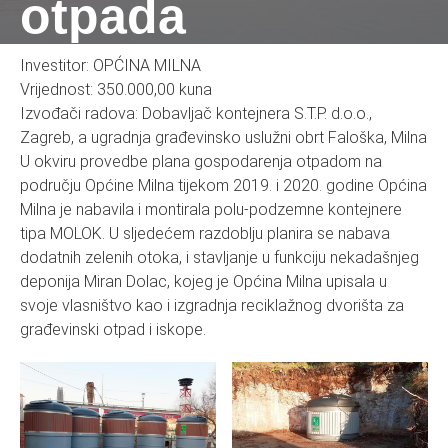
otpada
Investitor: OPĆINA MILNA
Vrijednost: 350.000,00 kuna
Izvođači radova: Dobavljač kontejnera S.T.P. d.o.o.,
Zagreb, a ugradnja građevinsko uslužni obrt Faloška, Milna
U okviru provedbe plana gospodarenja otpadom na
području Općine Milna tijekom 2019. i 2020. godine Općina
Milna je nabavila i montirala polu-podzemne kontejnere
tipa MOLOK. U sljedećem razdoblju planira se nabava
dodatnih zelenih otoka, i stavljanje u funkciju nekadašnjeg
deponija Miran Dolac, kojeg je Općina Milna upisala u
svoje vlasništvo kao i izgradnja reciklažnog dvorišta za
građevinski otpad i iskope.