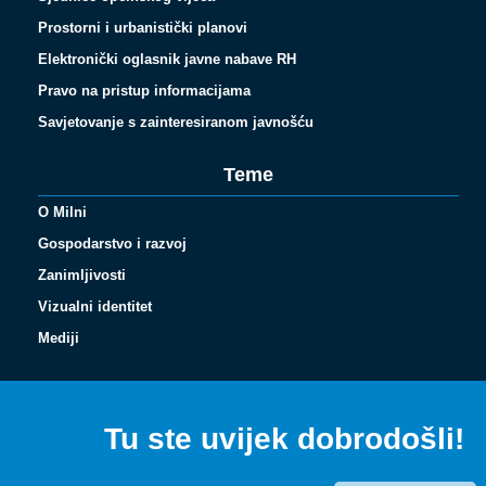
Prostorni i urbanistički planovi
Elektronički oglasnik javne nabave RH
Pravo na pristup informacijama
Savjetovanje s zainteresiranom javnošću
Teme
O Milni
Gospodarstvo i razvoj
Zanimljivosti
Vizualni identitet
Español
Mediji
Français
Italiano
Tu ste uvijek dobrodošli!
Deutsch
English (UK)