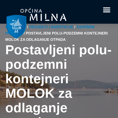
Dokumenti i obrasci
Vaše pitanje i
AKTUALNO
/
PROJEKTI I INVESTICIJE
/
ZAVRŠENI
PROJEKT
/
POSTAVLJENI POLU-PODZEMNI KONTEJNERI
MOLOK ZA ODLAGANJE OTPADA
Postavljeni polu-
podzemni
kontejneri
MOLOK za
odlaganje