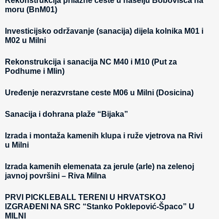
Rekonstrukcija prilazne ceste u naselju Bobovišća na
moru (BnM01)
Investicijsko održavanje (sanacija) dijela kolnika M01 i
M02 u Milni
Rekonstrukcija i sanacija NC M40 i M10 (Put za
Podhume i Mlin)
Uređenje nerazvrstane ceste M06 u Milni (Dosicina)
Sanacija i dohrana plaže “Bijaka”
Izrada i montaža kamenih klupa i ruže vjetrova na Rivi
u Milni
Izrada kamenih elemenata za jerule (arle) na zelenoj
javnoj površini – Riva Milna
PRVI PICKLEBALL TERENI U HRVATSKOJ
IZGRAĐENI NA SRC “Stanko Poklepović-Špaco” U
MILNI